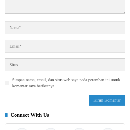
Simpan nama, email, dan situs web saya pada peramban ini untuk
komentar saya berikutnya.
Connect With Us