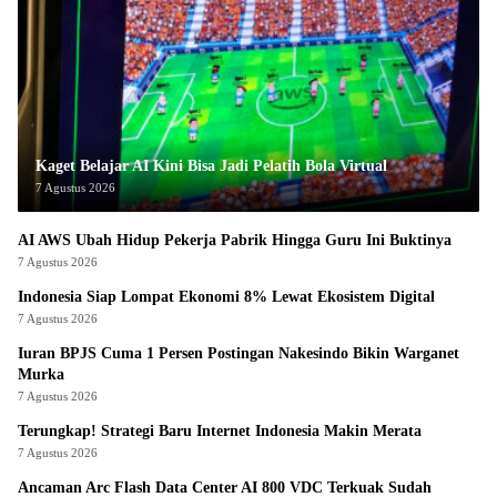
Kaget Belajar AI Kini Bisa Jadi Pelatih Bola Virtual
7 Agustus 2026
AI AWS Ubah Hidup Pekerja Pabrik Hingga Guru Ini Buktinya
7 Agustus 2026
Indonesia Siap Lompat Ekonomi 8% Lewat Ekosistem Digital
7 Agustus 2026
Iuran BPJS Cuma 1 Persen Postingan Nakesindo Bikin Warganet
Murka
7 Agustus 2026
Terungkap! Strategi Baru Internet Indonesia Makin Merata
7 Agustus 2026
Ancaman Arc Flash Data Center AI 800 VDC Terkuak Sudah