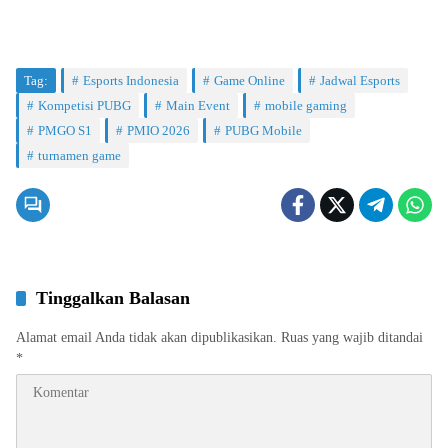
Tag:
Esports Indonesia
Game Online
Jadwal Esports
Kompetisi PUBG
Main Event
mobile gaming
PMGO S1
PMIO 2026
PUBG Mobile
turnamen game
Tinggalkan Balasan
Alamat email Anda tidak akan dipublikasikan.
Ruas yang wajib ditandai
*