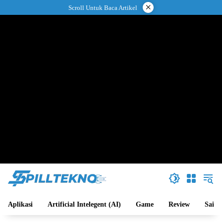
Langsung
×
Scroll Untuk Baca Artikel
ke
konten
Aplikasi
Artificial Intelegent (AI)
Game
Review
Sains