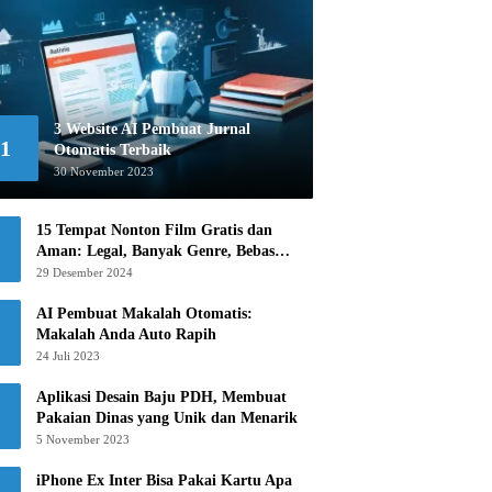
3 Website AI Pembuat Jurnal
1
Otomatis Terbaik
30 November 2023
15 Tempat Nonton Film Gratis dan
Aman: Legal, Banyak Genre, Bebas
Khawatir!
29 Desember 2024
AI Pembuat Makalah Otomatis:
Makalah Anda Auto Rapih
24 Juli 2023
Aplikasi Desain Baju PDH, Membuat
Pakaian Dinas yang Unik dan Menarik
5 November 2023
iPhone Ex Inter Bisa Pakai Kartu Apa