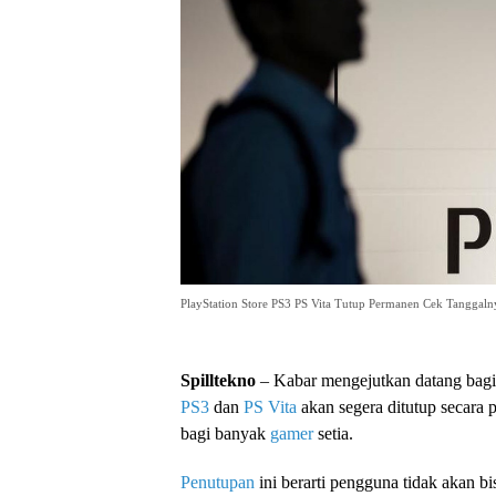
PlayStation Store PS3 PS Vita Tutup Permanen Cek Tanggaln
Spilltekno
– Kabar mengejutkan datang bag
PS3
dan
PS Vita
akan segera ditutup secara
bagi banyak
gamer
setia.
Penutupan
ini berarti pengguna tidak akan b