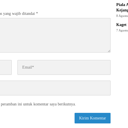
Piala 
Kejan
s yang wajib ditandai
*
8 Agust
Kaget 
7 Agust
 peramban ini untuk komentar saya berikutnya.