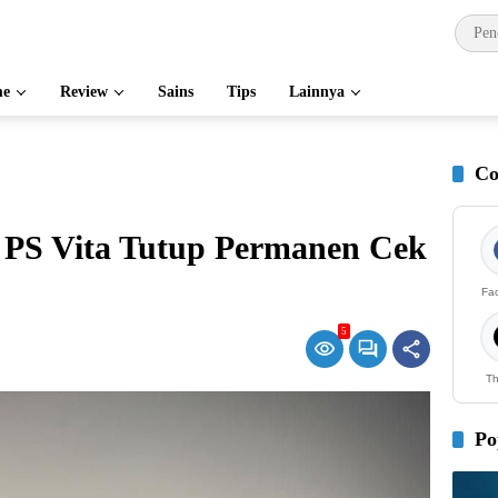
e
Review
Sains
Tips
Lainnya
Co
3 PS Vita Tutup Permanen Cek
Fa
5
Th
Po