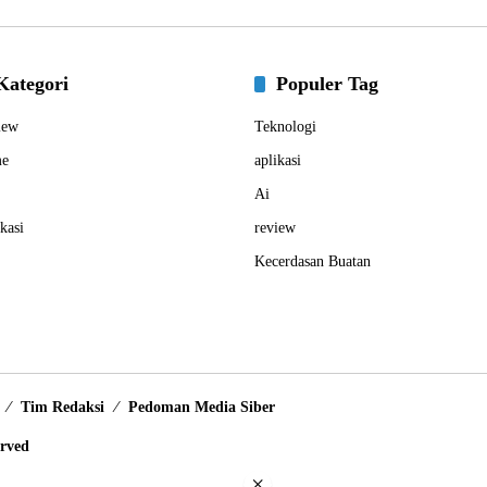
Kategori
Populer Tag
iew
Teknologi
e
aplikasi
Ai
kasi
review
Kecerdasan Buatan
Tim Redaksi
Pedoman Media Siber
erved
×