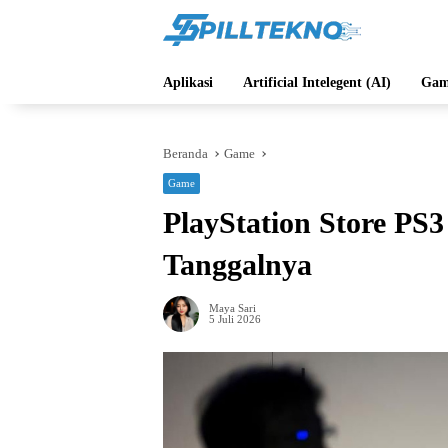
Langsung
ke
konten
Aplikasi
Artificial Intelegent (AI)
Gam
Beranda
Game
Game
PlayStation Store PS
Tanggalnya
Maya Sari
5 Juli 2026