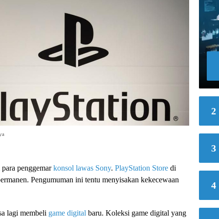
2
ya
3
i para penggemar
konsol lawas
Sony
.
PlayStation Store
di
 permanen. Pengumuman ini tentu menyisakan kekecewaan
4
isa lagi membeli
game digital
baru. Koleksi game digital yang