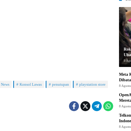
Rok
Uba
8 Ag
Meta K
Dibata
 News
Konsol Lawas
penutupan
playstation store
8 Agust
OpenA
Mereta
8 Agust
Telkom
Indone
8 Agust