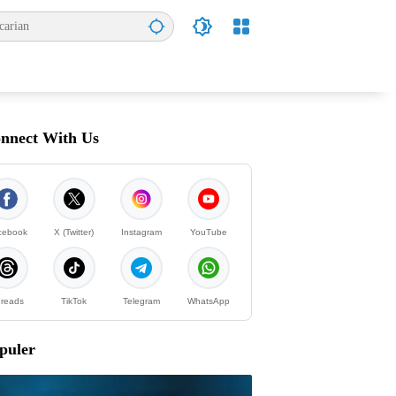
nnect With Us
cebook
X (Twitter)
Instagram
YouTube
reads
TikTok
Telegram
WhatsApp
puler