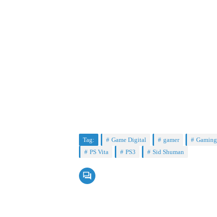
Tag:
Game Digital
gamer
Gaming
PS Vita
PS3
Sid Shuman