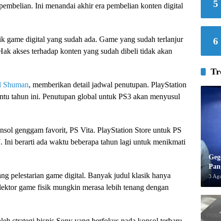
5
 pembelian. Ini menandai akhir era pembelian konten digital
ik game digital yang sudah ada. Game yang sudah terlanjur
6
 Hak akses terhadap konten yang sudah dibeli tidak akan
Tr
d Shuman
, memberikan detail jadwal penutupan. PlayStation
tentu tahun ini. Penutupan global untuk PS3 akan menyusul
nsol genggam favorit, PS Vita. PlayStation Store untuk PS
. Ini berarti ada waktu beberapa tahun lagi untuk menikmati
Geg
Pan
ang pelestarian game digital. Banyak judul klasik hanya
3 Ag
 kolektor game fisik mungkin merasa lebih tenang dengan
eh strategi bisnis Sony yang berfokus pada konsol terbaru.