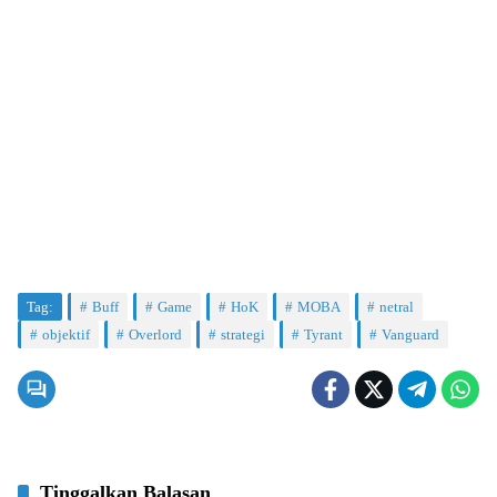
Tag:
Buff
Game
HoK
MOBA
netral
objektif
Overlord
strategi
Tyrant
Vanguard
Tinggalkan Balasan