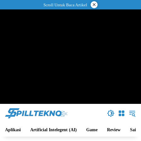
Langsung
×
Scroll Untuk Baca Artikel
ke
konten
Aplikasi
Artificial Intelegent (AI)
Game
Review
Sains