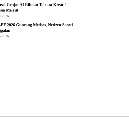
sel Genjot AI Ribuan Talenta Kreatif
sia Melejit
us 2026
AFF 2026 Guncang Medsos, Netizen Soroti
ggalan
us 2026