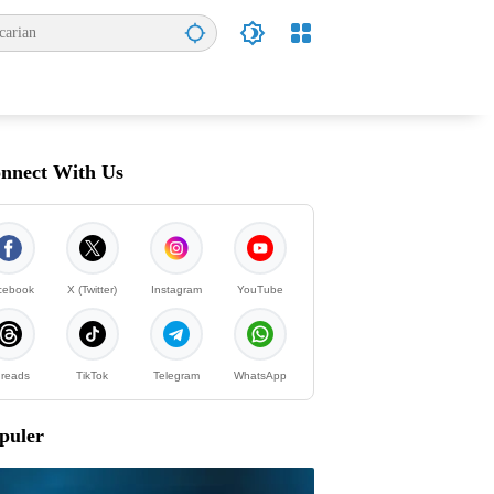
nnect With Us
cebook
X (Twitter)
Instagram
YouTube
reads
TikTok
Telegram
WhatsApp
puler