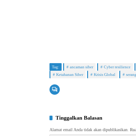
Tag:
ancaman siber
Cyber resilience
Ketahanan Siber
Krisis Global
serang
Tinggalkan Balasan
Alamat email Anda tidak akan dipublikasikan.
Rua