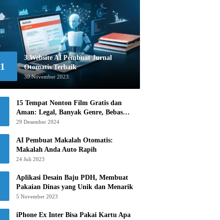
3 Website AI Pembuat Jurnal
1
Otomatis Terbaik
30 November 2023
15 Tempat Nonton Film Gratis dan
Aman: Legal, Banyak Genre, Bebas
Khawatir!
29 Desember 2024
AI Pembuat Makalah Otomatis:
Makalah Anda Auto Rapih
24 Juli 2023
Aplikasi Desain Baju PDH, Membuat
Pakaian Dinas yang Unik dan Menarik
5 November 2023
iPhone Ex Inter Bisa Pakai Kartu Apa