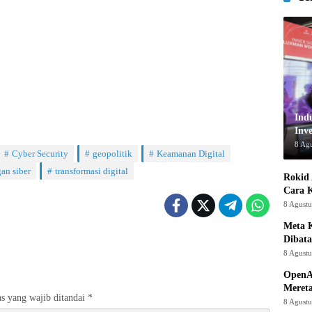
Ind
Inve
8 Ag
Cyber Security
geopolitik
Keamanan Digital
an siber
transformasi digital
Rokid 
Cara 
8 Agust
Meta K
Dibata
8 Agust
OpenA
Mereta
s yang wajib ditandai
*
8 Agust