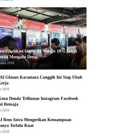
ustri Aplikasi Game RI Melejit 18% Lebih
stasi Mengalir Deras
ustus 2026
AI Glasses Kacamata Canggih Ini Siap Ubah
Kerja
us 2026
ena Denda Triliunan Instagram Facebook
si Remaja
us 2026
I Rem Astra Mengerikan Kemampuan
snya Terlalu Kuat
us 2026