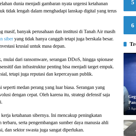
5
 belahan dunia menjadi gambaran nyata urgensi ketahanan
ntuk tidak lengah dalam menghadapi lanskap digital yang terus
6
g masif, banyak perusahaan dan institusi di Tanah Air masih
n siber
yang tidak hanya canggih tetapi juga berskala besar.
Tr
vestasi krusial untuk masa depan.
, mulai dari ransomware, serangan DDoS, hingga spionase
ensitif dan infrastruktur penting bisa menjadi target empuk.
ial, tetapi juga reputasi dan kepercayaan publik.
ni seperti medan perang yang luar biasa. Serangan yang
olusi dengan cepat. Oleh karena itu, strategi defensif saja
Geg
i.
Pan
3 Ag
 kerja ketahanan sibernya. Ini mencakup peningkatan
n terbaru, serta pengembangan sumber daya manusia ahli
i, dan sektor swasta juga sangat diperlukan.