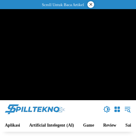
Langsung
×
Scroll Untuk Baca Artikel
ke
konten
Aplikasi
Artificial Intelegent (AI)
Game
Review
Sains