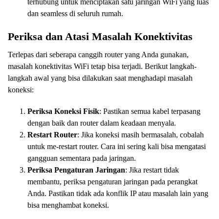
terhubung untuk menciptakan satu jaringan WiFi yang luas
dan seamless di seluruh rumah.
Periksa dan Atasi Masalah Konektivitas
Terlepas dari seberapa canggih router yang Anda gunakan,
masalah konektivitas WiFi tetap bisa terjadi. Berikut langkah-
langkah awal yang bisa dilakukan saat menghadapi masalah
koneksi:
Periksa Koneksi Fisik
: Pastikan semua kabel terpasang
dengan baik dan router dalam keadaan menyala.
Restart Router
: Jika koneksi masih bermasalah, cobalah
untuk me-restart router. Cara ini sering kali bisa mengatasi
gangguan sementara pada jaringan.
Periksa Pengaturan Jaringan
: Jika restart tidak
membantu, periksa pengaturan jaringan pada perangkat
Anda. Pastikan tidak ada konflik IP atau masalah lain yang
bisa menghambat koneksi.