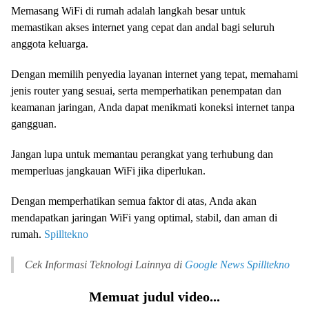
Memasang WiFi di rumah adalah langkah besar untuk
memastikan akses internet yang cepat dan andal bagi seluruh
anggota keluarga.
Dengan memilih penyedia layanan internet yang tepat, memahami
jenis router yang sesuai, serta memperhatikan penempatan dan
keamanan jaringan, Anda dapat menikmati koneksi internet tanpa
gangguan.
Jangan lupa untuk memantau perangkat yang terhubung dan
memperluas jangkauan WiFi jika diperlukan.
Dengan memperhatikan semua faktor di atas, Anda akan
mendapatkan jaringan WiFi yang optimal, stabil, dan aman di
rumah.
Spilltekno
Cek Informasi Teknologi Lainnya di
Google News
Spilltekno
Memuat judul video...