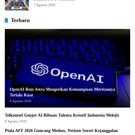
2 Agustus 2026
Terbaru
OpenAI Rem Astra Mengerikan Kemampuan Meretasnya
Terlalu Kuat
8 Agustus 2026
Telkomsel Genjot AI Ribuan Talenta Kreatif Indonesia Melejit
8 Agustus 2026
Piala AFF 2026 Guncang Medsos, Netizen Soroti Kejanggalan