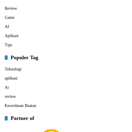
Review
Game
AI
Aplikasi
Tips
Populer Tag
Teknologi
aplikasi
Ai
review
Kecerdasan Buatan
Partner of