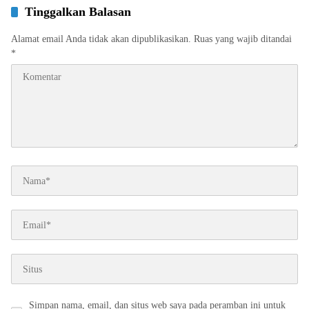
Tinggalkan Balasan
Alamat email Anda tidak akan dipublikasikan.
Ruas yang wajib ditandai
*
Simpan nama, email, dan situs web saya pada peramban ini untuk