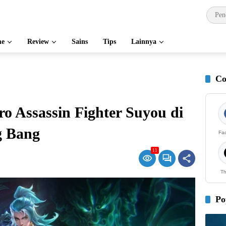
e
Review
Sains
Tips
Lainnya
Co
 Assassin Fighter Suyou di
g Bang
Fa
11
Th
Po