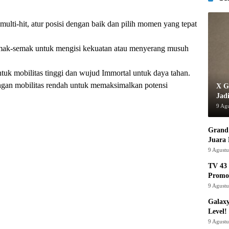
ulti-hit, atur posisi dengan baik dan pilih momen yang tepat
ak-semak untuk mengisi kekuatan atau menyerang musuh
uk mobilitas tinggi dan wujud Immortal untuk daya tahan.
gan mobilitas rendah untuk memaksimalkan potensi
X G
Jad
9 Ag
Grand 
Juara
9 Agust
TV 43 
Promo
9 Agust
Galaxy
Level!
9 Agust