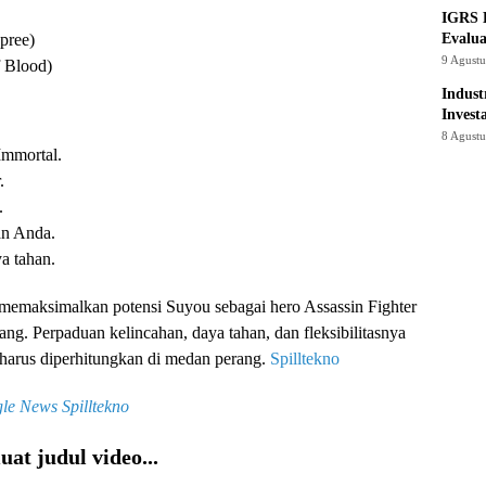
IGRS 
Evalua
pree)
9 Agust
f Blood)
Indust
Invest
8 Agust
Immortal.
.
.
an Anda.
a tahan.
memaksimalkan potensi Suyou sebagai hero Assassin Fighter
g. Perpaduan kelincahan, daya tahan, dan fleksibilitasnya
arus diperhitungkan di medan perang.
Spilltekno
le News
Spilltekno
at judul video...