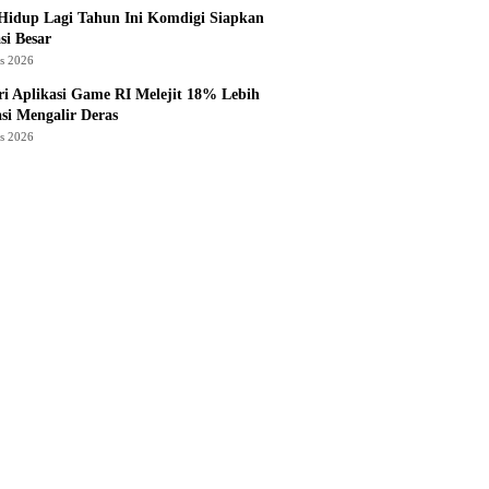
Hidup Lagi Tahun Ini Komdigi Siapkan
si Besar
us 2026
ri Aplikasi Game RI Melejit 18% Lebih
asi Mengalir Deras
us 2026