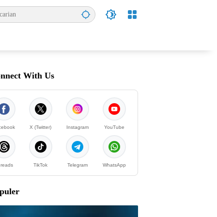
nnect With Us
cebook
X (Twitter)
Instagram
YouTube
reads
TikTok
Telegram
WhatsApp
puler