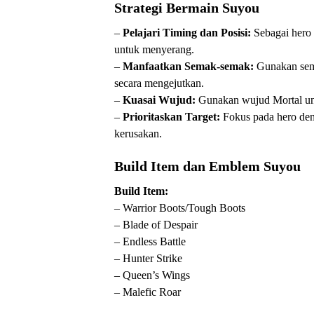
Strategi Bermain Suyou
–
Pelajari Timing dan Posisi:
Sebagai hero m
untuk menyerang.
–
Manfaatkan Semak-semak:
Gunakan sem
secara mengejutkan.
–
Kuasai Wujud:
Gunakan wujud Mortal unt
–
Prioritaskan Target:
Fokus pada hero den
kerusakan.
Build Item dan Emblem Suyou
Build Item:
– Warrior Boots/Tough Boots
– Blade of Despair
– Endless Battle
– Hunter Strike
– Queen’s Wings
– Malefic Roar