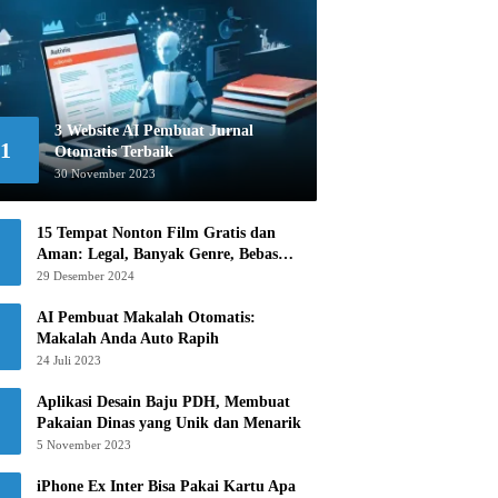
3 Website AI Pembuat Jurnal
1
Otomatis Terbaik
30 November 2023
15 Tempat Nonton Film Gratis dan
Aman: Legal, Banyak Genre, Bebas
Khawatir!
29 Desember 2024
AI Pembuat Makalah Otomatis:
Makalah Anda Auto Rapih
24 Juli 2023
Aplikasi Desain Baju PDH, Membuat
Pakaian Dinas yang Unik dan Menarik
5 November 2023
iPhone Ex Inter Bisa Pakai Kartu Apa