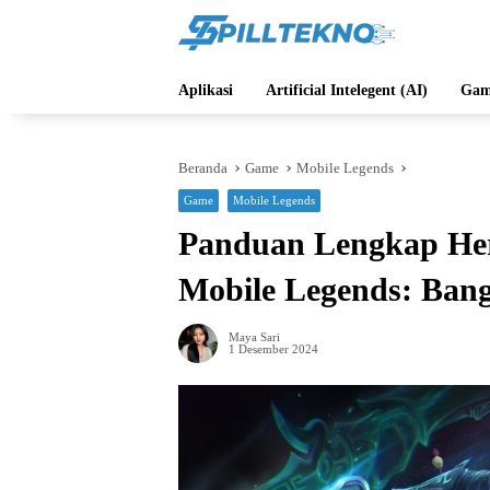
Langsung
ke
konten
Aplikasi
Artificial Intelegent (AI)
Gam
Beranda
Game
Mobile Legends
Game
Mobile Legends
Panduan Lengkap Hero
Mobile Legends: Ban
Maya Sari
1 Desember 2024