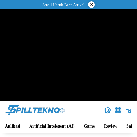
Langsung
×
Scroll Untuk Baca Artikel
ke
konten
Aplikasi
Artificial Intelegent (AI)
Game
Review
Sains