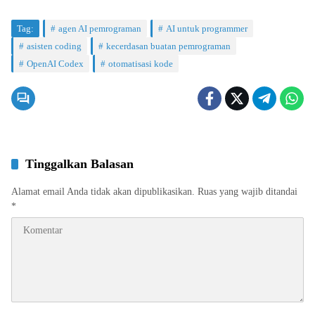
Tag:
agen AI pemrograman
AI untuk programmer
asisten coding
kecerdasan buatan pemrograman
OpenAI Codex
otomatisasi kode
Tinggalkan Balasan
Alamat email Anda tidak akan dipublikasikan.
Ruas yang wajib ditandai
*