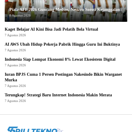
Piala AFF 2026 Guncang Medsos, Netizen Soroti Kejanggalan
8 Agustus 2026
Kaget Belajar AI Kini Bisa Jadi Pelatih Bola Virtual
7 Agustus 2026
AI AWS Ubah Hidup Pekerja Pabrik Hingga Guru Ini Buktinya
7 Agustus 2026
Indonesia Siap Lompat Ekonomi 8% Lewat Ekosistem Digital
7 Agustus 2026
Iuran BPJS Cuma 1 Persen Postingan Nakesindo Bikin Warganet
Murka
7 Agustus 2026
Terungkap! Strategi Baru Internet Indonesia Makin Merata
7 Agustus 2026