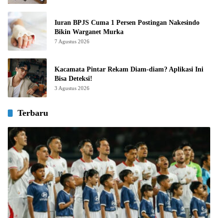
Iuran BPJS Cuma 1 Persen Postingan Nakesindo
Bikin Warganet Murka
7 Agustus 2026
Kacamata Pintar Rekam Diam-diam? Aplikasi Ini
Bisa Deteksi!
3 Agustus 2026
Terbaru