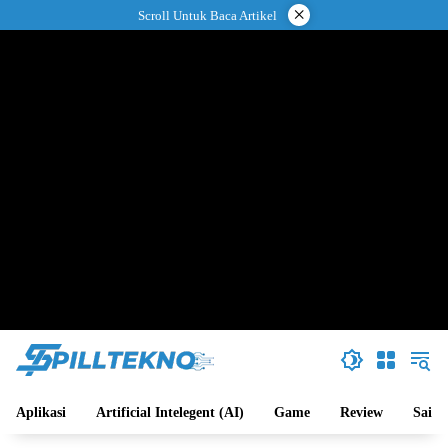
Langsung
×
Scroll Untuk Baca Artikel
ke
konten
Aplikasi
Artificial Intelegent (AI)
Game
Review
Sains