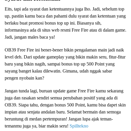
Eits, tapi ada syarat dan ketentuannya juga lho. Jadi, sebelum top
up, pastiin kamu baca dan pahami dulu syarat dan ketentuan yang
berlaku buat promosi bonus top up ini. Biasanya sih,
informasinya ada di situs web resmi Free Fire atau di dalam game.
Jadi, jangan males baca ya!
OB39 Free Fire ini bener-bener bikin pengalaman main jadi naik
level deh. Dari update gameplay yang bikin makin seru, fitur-fitur
baru yang bikin nagih, sampai bonus top up 500 Point yang
sayang banget kalau dilewatin. Gimana, udah nggak sabar
pengen nyobain kan?
Jangan tunda lagi, buruan update game Free Fire kamu sekarang
juga dan rasakan sendiri semua perubahan positif yang ada di
OB39. Siapa tahu, dengan bonus 500 Point, kamu bisa dapet skin
impian atau senjata andalan baru. Selamat bermain dan semoga
beruntung di medan pertempuran! Jangan lupa ajak teman-
temanmu juga ya, biar makin seru!
Spilltekno