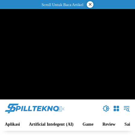
Langsung
×
Scroll Untuk Baca Artikel
ke
konten
Aplikasi
Artificial Intelegent (AI)
Game
Review
Sains