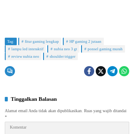
Tag:
fitur gaming lengkap
HP gaming 2 jutaan
lampu led interaktif
nubia neo 3 gt
ponsel gaming murah
review nubia neo
shoulder trigger
Tinggalkan Balasan
Alamat email Anda tidak akan dipublikasikan.
Ruas yang wajib ditandai
*