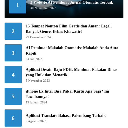
3 Website AI Pembuat Jurnal Otomatis Terbaik
1
30 November 2023
15 Tempat Nonton Film Gratis dan Aman: Legal,
2
Banyak Genre, Bebas Khawatir!
29 Desember 2024
AI Pembuat Makalah Otomatis: Makalah Anda Auto
3
Rapih
24 Juli 2023
Aplikasi Desain Baju PDH, Membuat Pakaian Dinas
4
yang Unik dan Menarik
5 November 2023
iPhone Ex Inter Bisa Pakai Kartu Apa Saja? Ini
5
Jawabannya!
19 Januari 2024
Aplikasi Translate Bahasa Palembang Terbaik
6
9 Agustus 2023