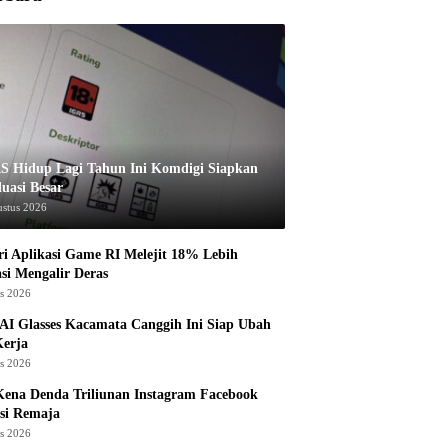
S Hidup Lagi Tahun Ini Komdigi Siapkan
luasi Besar
ustus 2026
ri Aplikasi Game RI Melejit 18% Lebih
asi Mengalir Deras
us 2026
AI Glasses Kacamata Canggih Ini Siap Ubah
Kerja
us 2026
ena Denda Triliunan Instagram Facebook
si Remaja
us 2026