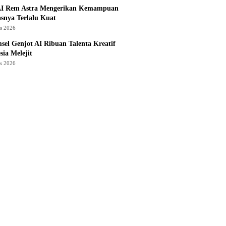
I Rem Astra Mengerikan Kemampuan
snya Terlalu Kuat
us 2026
sel Genjot AI Ribuan Talenta Kreatif
sia Melejit
us 2026