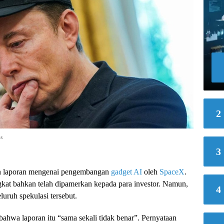
2
s
3
eh laporan mengenai pengembangan
gadget AI
oleh
SpaceX
.
gkat bahkan telah dipamerkan kepada para investor. Namun,
4
uruh spekulasi tersebut.
ahwa laporan itu “sama sekali tidak benar”. Pernyataan