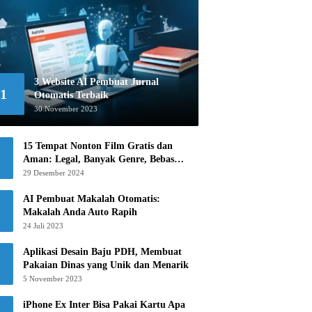
3 Website AI Pembuat Jurnal
1
Otomatis Terbaik
30 November 2023
15 Tempat Nonton Film Gratis dan
Aman: Legal, Banyak Genre, Bebas
Khawatir!
29 Desember 2024
AI Pembuat Makalah Otomatis:
Makalah Anda Auto Rapih
24 Juli 2023
Aplikasi Desain Baju PDH, Membuat
Pakaian Dinas yang Unik dan Menarik
5 November 2023
iPhone Ex Inter Bisa Pakai Kartu Apa