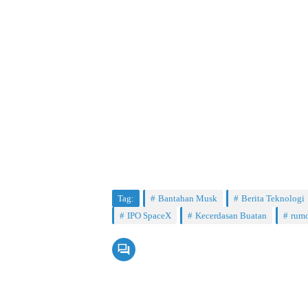
Tag:
Bantahan Musk
Berita Teknologi
IPO SpaceX
Kecerdasan Buatan
rumo