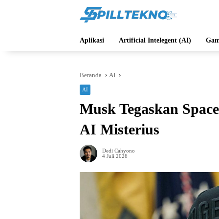
Langsung
ke
konten
Aplikasi
Artificial Intelegent (AI)
Gam
Beranda
AI
AI
Musk Tegaskan Spac
AI Misterius
Dedi Cahyono
4 Juli 2026