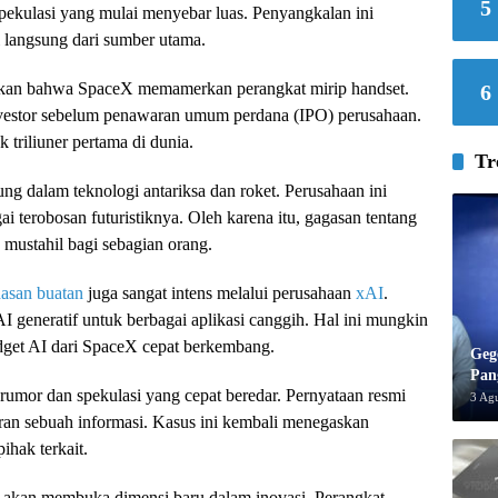
5
pekulasi yang mulai menyebar luas. Penyangkalan ini
 langsung dari sumber utama.
rkan bahwa SpaceX memamerkan perangkat mirip handset.
6
 investor sebelum penawaran umum perdana (IPO) perusahaan.
riliuner pertama di dunia.
Tr
g dalam teknologi antariksa dan roket. Perusahaan ini
i terobosan futuristiknya. Oleh karena itu, gagasan tentang
u mustahil bagi sebagian orang.
asan buatan
juga sangat intens melalui perusahaan
xAI
.
 generatif untuk berbagai aplikasi canggih. Hal ini mungkin
dget AI dari SpaceX cepat berkembang.
Geg
Pan
umor dan spekulasi yang cepat beredar. Pernyataan resmi
3 Ag
ran sebuah informasi. Kasus ini kembali menegaskan
ihak terkait.
tu akan membuka dimensi baru dalam inovasi. Perangkat