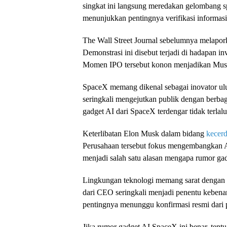
singkat ini langsung meredakan gelombang s
menunjukkan pentingnya verifikasi informasi
The Wall Street Journal sebelumnya melapo
Demonstrasi ini disebut terjadi di hadapan
Momen IPO tersebut konon menjadikan Musk t
SpaceX memang dikenal sebagai inovator ulun
seringkali mengejutkan publik dengan berbaga
gadget AI dari SpaceX terdengar tidak terlal
Keterlibatan Elon Musk dalam bidang
kecerd
Perusahaan tersebut fokus mengembangkan AI
menjadi salah satu alasan mengapa rumor ga
Lingkungan teknologi memang sarat dengan r
dari CEO seringkali menjadi penentu kebena
pentingnya menunggu konfirmasi resmi dari p
Jika rumor gadget AI SpaceX ini benar, ten