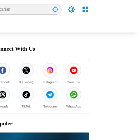
nnect With Us
cebook
X (Twitter)
Instagram
YouTube
reads
TikTok
Telegram
WhatsApp
puler