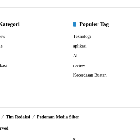
Kategori
Populer Tag
iew
Teknologi
e
aplikasi
Ai
kasi
review
Kecerdasan Buatan
Tim Redaksi
Pedoman Media Siber
erved
×