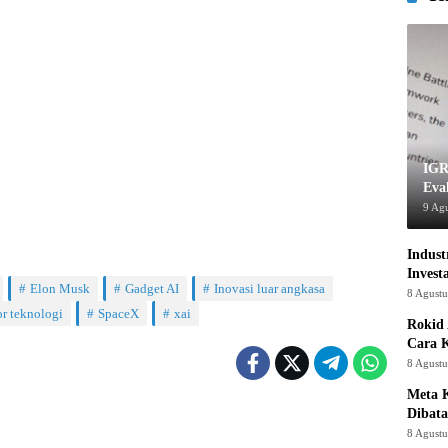
IGR
Eva
9 Ag
Indust
Invest
Elon Musk
Gadget AI
Inovasi luar angkasa
8 Agust
r teknologi
SpaceX
xai
Rokid 
Cara 
8 Agust
Meta K
Dibata
8 Agust