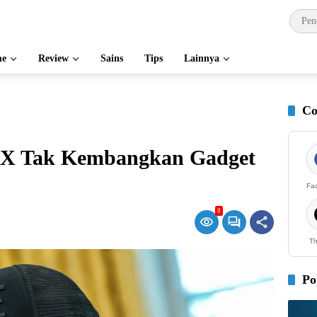
e
Review
Sains
Tips
Lainnya
Co
eX Tak Kembangkan Gadget
Fa
8
Th
Po