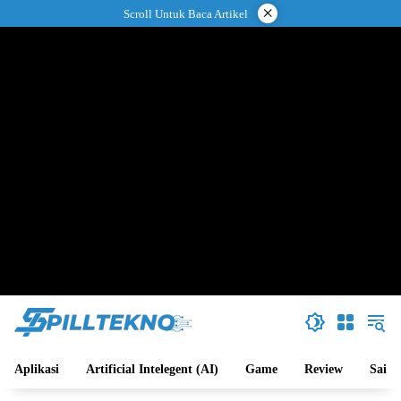
Langsung
×
Scroll Untuk Baca Artikel
ke
konten
Aplikasi
Artificial Intelegent (AI)
Game
Review
Sains