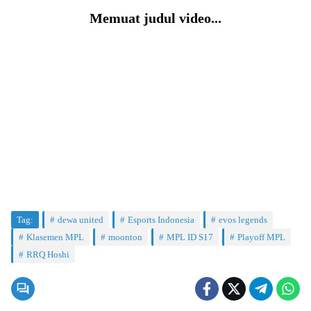
Memuat judul video...
Tag:
dewa united
Esports Indonesia
evos legends
Klasemen MPL
moonton
MPL ID S17
Playoff MPL
RRQ Hoshi