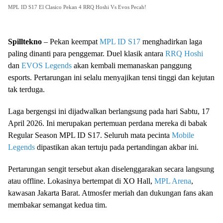
MPL ID S17 El Clasico Pekan 4 RRQ Hoshi Vs Evos Pecah!
Spilltekno
– Pekan keempat
MPL ID S17
menghadirkan laga
paling dinanti para penggemar. Duel klasik antara
RRQ Hoshi
dan
EVOS Legends
akan kembali memanaskan panggung
esports. Pertarungan ini selalu menyajikan tensi tinggi dan kejutan
tak terduga.
Laga bergengsi ini dijadwalkan berlangsung pada hari Sabtu, 17
April 2026. Ini merupakan pertemuan perdana mereka di babak
Regular Season MPL ID S17. Seluruh mata pecinta
Mobile
Legends
dipastikan akan tertuju pada pertandingan akbar ini.
Pertarungan sengit tersebut akan diselenggarakan secara langsung
atau offline. Lokasinya bertempat di XO Hall,
MPL Arena
,
kawasan Jakarta Barat. Atmosfer meriah dan dukungan fans akan
membakar semangat kedua tim.