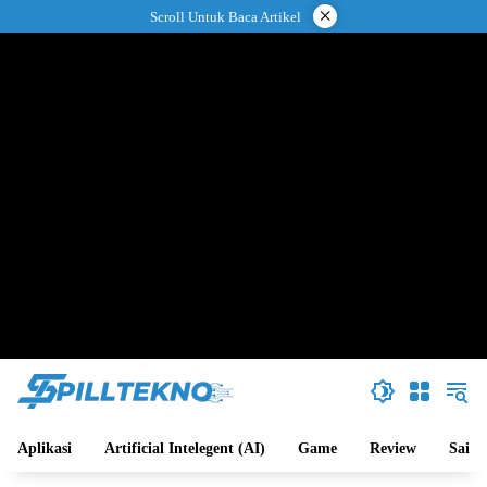
Langsung
×
Scroll Untuk Baca Artikel
ke
konten
Aplikasi
Artificial Intelegent (AI)
Game
Review
Sains