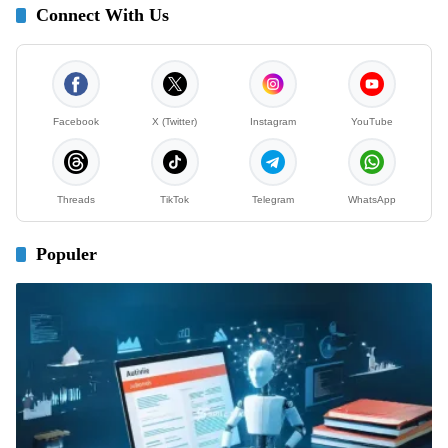
Connect With Us
Facebook
X (Twitter)
Instagram
YouTube
Threads
TikTok
Telegram
WhatsApp
Populer