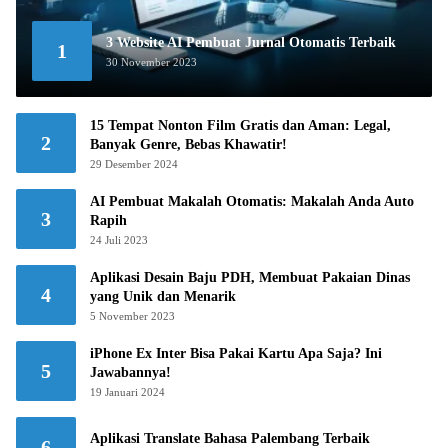
3 Website AI Pembuat Jurnal Otomatis Terbaik
1
30 November 2023
15 Tempat Nonton Film Gratis dan Aman: Legal,
2
Banyak Genre, Bebas Khawatir!
29 Desember 2024
AI Pembuat Makalah Otomatis: Makalah Anda Auto
3
Rapih
24 Juli 2023
Aplikasi Desain Baju PDH, Membuat Pakaian Dinas
4
yang Unik dan Menarik
5 November 2023
iPhone Ex Inter Bisa Pakai Kartu Apa Saja? Ini
5
Jawabannya!
19 Januari 2024
Aplikasi Translate Bahasa Palembang Terbaik
6