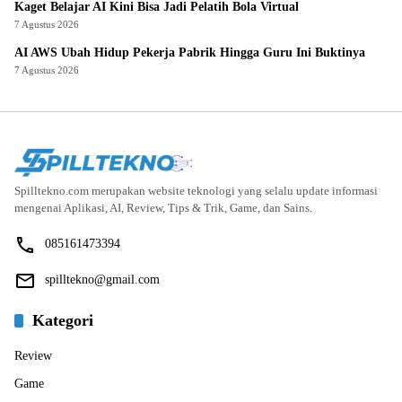
Kaget Belajar AI Kini Bisa Jadi Pelatih Bola Virtual
7 Agustus 2026
AI AWS Ubah Hidup Pekerja Pabrik Hingga Guru Ini Buktinya
7 Agustus 2026
Spilltekno.com merupakan website teknologi yang selalu update informasi
mengenai Aplikasi, AI, Review, Tips & Trik, Game, dan Sains.
085161473394
spilltekno@gmail.com
Kategori
Review
Game