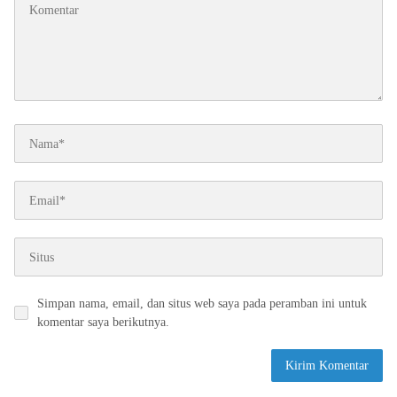
Simpan nama, email, dan situs web saya pada peramban ini untuk
komentar saya berikutnya.