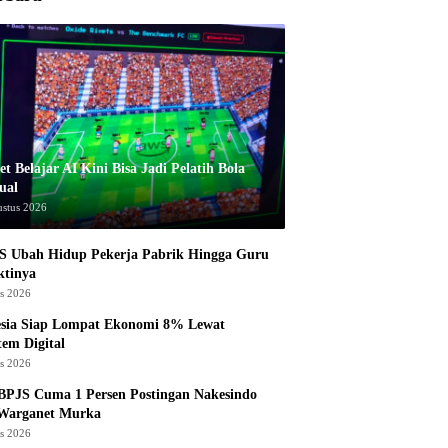
t Belajar AI Kini Bisa Jadi Pelatih Bola
ual
ustus 2026
S Ubah Hidup Pekerja Pabrik Hingga Guru
ktinya
us 2026
esia Siap Lompat Ekonomi 8% Lewat
tem Digital
us 2026
BPJS Cuma 1 Persen Postingan Nakesindo
 Warganet Murka
us 2026