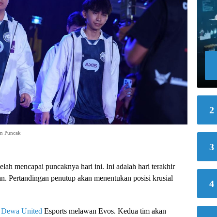
2
an Puncak
3
elah mencapai puncaknya hari ini. Ini adalah hari terakhir
. Pertandingan penutup akan menentukan posisi krusial
4
a
Dewa United
Esports melawan Evos. Kedua tim akan