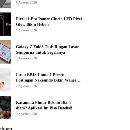
6 Agustus 2026
Pixel 11 Pro Pamer Cincin LED Pixel
Glow Bikin Heboh
1 Agustus 2026
Galaxy Z Fold8 Tipis Ringan Layar
Sempurna untuk Segalanya
3 Agustus 2026
Iuran BPJS Cuma 1 Persen
Postingan Nakesindo Bikin Warganet
Murka
7 Agustus 2026
Kacamata Pintar Rekam Diam-
diam? Aplikasi Ini Bisa Deteksi!
3 Agustus 2026
rbaru