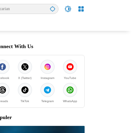
nnect With Us
cebook
X (Twitter)
Instagram
YouTube
reads
TikTok
Telegram
WhatsApp
puler