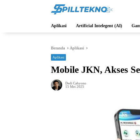
Langsung
ke
konten
Aplikasi
Artificial Intelegent (AI)
Gam
Beranda
Aplikasi
Aplikasi
Mobile JKN, Akses S
Dedi Cahyono
15 Mei 2025