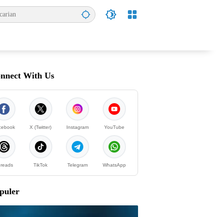
nnect With Us
cebook
X (Twitter)
Instagram
YouTube
reads
TikTok
Telegram
WhatsApp
puler