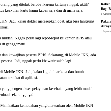
Roket
 orang yang ditolak berobat karena kartunya nggak aktif?
Bagi 
s keaktifan kartu kamu kapan saja dan di mana saja.
6 Agust
 JKN. Jadi, kalau dokter meresepkan obat, aku bisa langsung
Pakaia
Airnya
likasi.
6 Agust
h mudah. Nggak perlu lagi repot-repot ke kantor BPJS atau
a di genggaman!
ak dan kewajiban peserta BPJS. Sekarang, di Mobile JKN, ada
eserta. Jadi, nggak perlu khawatir salah lagi.
 di Mobile JKN. Jadi, kalau lagi di luar kota dan butuh
atan terdekat di aplikasi.
u yang pengen akses pelayanan kesehatan yang lebih mudah
ownload sekarang juga!
eh. Manfaatkan kemudahan yang ditawarkan oleh Mobile JKN