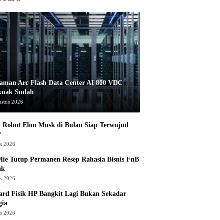
aman Arc Flash Data Center AI 800 VDC
kuak Sudah
ustus 2026
 Robot Elon Musk di Bulan Siap Terwujud
?
us 2026
ie Tutup Permanen Resep Rahasia Bisnis FnB
ak
us 2026
rd Fisik HP Bangkit Lagi Bukan Sekadar
gia
us 2026