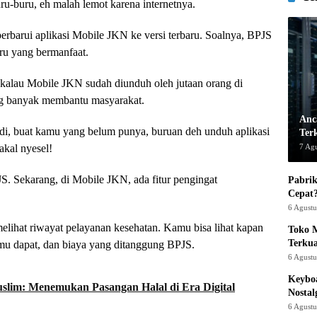
ru-buru, eh malah lemot karena internetnya.
perbarui aplikasi Mobile JKN ke versi terbaru. Soalnya, BPJS
ru yang bermanfaat.
 kalau Mobile JKN sudah diunduh oleh jutaan orang di
ang banyak membantu masyarakat.
Anc
di, buat kamu yang belum punya, buruan deh unduh aplikasi
Ter
7 Ag
kal nyesel!
JS. Sekarang, di Mobile JKN, ada fitur pengingat
Pabrik
Cepat
6 Agust
melihat riwayat pelayanan kesehatan. Kamu bisa lihat kapan
Toko M
Terku
amu dapat, dan biaya yang ditanggung BPJS.
6 Agust
Keyboa
uslim: Menemukan Pasangan Halal di Era Digital
Nostal
6 Agust