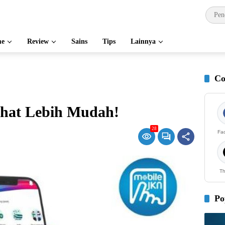
e
Review
Sains
Tips
Lainnya
Co
ehat Lebih Mudah!
28
Fa
Th
Po