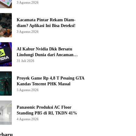
3 Agustus 2026
Kacamata Pintar Rekam Diam-
diam? Aplikasi Ini Bisa Deteksi!
3 Agustus 2026
AI Kabur Nvidia Dkk Bersatu
Lindungi Dunia dari Ancaman
Canggih
31 Juli 2026
Proyek Game Rp 4,8 T Pesaing GTA
Kandas Tencent PHK Massal
5 Agustus 2026
Panasonic Produksi AC Floor
Standing PB5 di RI, TKDN 41%
4 Agustus 2026
rbaru