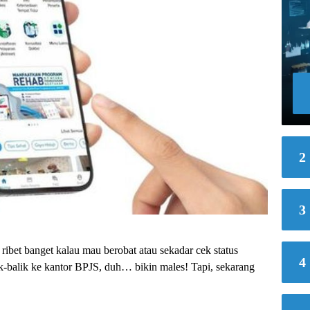
2
3
ribet banget kalau mau berobat atau sekadar cek status
4
k-balik ke kantor BPJS, duh… bikin males! Tapi, sekarang