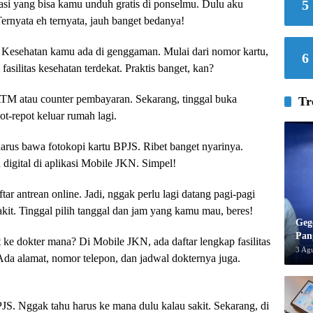
5
kasi yang bisa kamu unduh gratis di ponselmu. Dulu aku
Ternyata eh ternyata, jauh banget bedanya!
 Kesehatan kamu ada di genggaman. Mulai dari nomor kartu,
6
fasilitas kesehatan terdekat. Praktis banget, kan?
ATM atau counter pembayaran. Sekarang, tinggal buka
Tr
ot-repot keluar rumah lagi.
arus bawa fotokopi kartu BPJS. Ribet banget nyarinya.
 digital di aplikasi Mobile JKN. Simpel!
tar antrean online. Jadi, nggak perlu lagi datang pagi-pagi
kit. Tinggal pilih tanggal dan jam yang kamu mau, beres!
Geg
Pan
ke dokter mana? Di Mobile JKN, ada daftar lengkap fasilitas
3 Ag
da alamat, nomor telepon, dan jadwal dokternya juga.
JS. Nggak tahu harus ke mana dulu kalau sakit. Sekarang, di