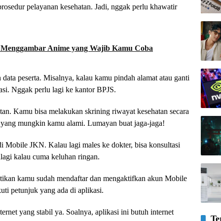
rosedur pelayanan kesehatan. Jadi, nggak perlu khawatir
uk Menggambar Anime yang Wajib Kamu Coba
 data peserta. Misalnya, kalau kamu pindah alamat atau ganti
asi. Nggak perlu lagi ke kantor BPJS.
tan. Kamu bisa melakukan skrining riwayat kesehatan secara
kit yang mungkin kamu alami. Lumayan buat jaga-jaga!
di Mobile JKN. Kalau lagi males ke dokter, bisa konsultasi
palagi kalau cuma keluhan ringan.
Pastikan kamu sudah mendaftar dan mengaktifkan akun Mobile
i petunjuk yang ada di aplikasi.
rnet yang stabil ya. Soalnya, aplikasi ini butuh internet
Te