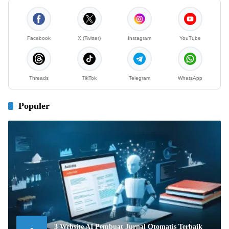
Facebook
X (Twitter)
Instagram
YouTube
Threads
TikTok
Telegram
WhatsApp
Populer
3 Website AI Pembuat Jurnal Otomatis Terbaik