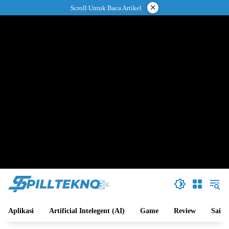
Langsung
×
Scroll Untuk Baca Artikel
ke
konten
Aplikasi
Artificial Intelegent (AI)
Game
Review
Sains