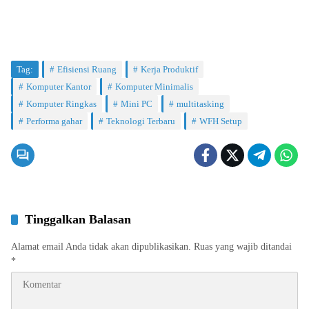
Tag:
Efisiensi Ruang
Kerja Produktif
Komputer Kantor
Komputer Minimalis
Komputer Ringkas
Mini PC
multitasking
Performa gahar
Teknologi Terbaru
WFH Setup
Tinggalkan Balasan
Alamat email Anda tidak akan dipublikasikan.
Ruas yang wajib ditandai
*