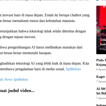
 inovasi baru di masa depan. Entah itu berupa chatbot yang
enar-benar memahami emosi dan kebutuhan manusia.
nunjukkan bahwa teknologi tidak selalu diterima dengan
g dengan tujuan inovasi.
Tel
Indo
 bahwa pengembangan AI harus melibatkan masukan dari
8 Ag
but benar-benar memenuhi harapan.
Piala 
ghadirkan teknologi AI yang lebih baik di masa depan. Kita
Kejan
 membawa pengalaman baru di media sosial.
Spilltekno
8 Agust
Kaget 
le News
Spilltekno
7 Agust
AI AW
at judul video...
Ini Bu
7 Agust
Indon