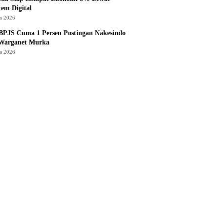
tem Digital
us 2026
BPJS Cuma 1 Persen Postingan Nakesindo
 Warganet Murka
us 2026