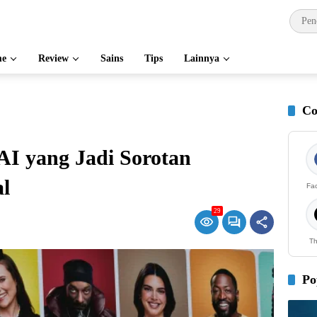
e
Review
Sains
Tips
Lainnya
Co
AI yang Jadi Sorotan
l
Fa
29
Th
Po