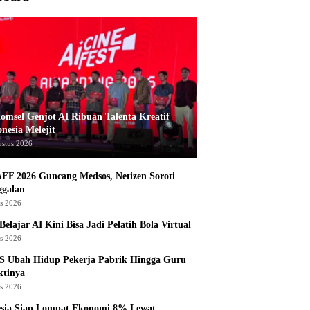
komsel Genjot AI Ribuan Talenta Kreatif
nesia Melejit
ustus 2026
AFF 2026 Guncang Medsos, Netizen Soroti
ggalan
us 2026
Belajar AI Kini Bisa Jadi Pelatih Bola Virtual
us 2026
S Ubah Hidup Pekerja Pabrik Hingga Guru
ktinya
us 2026
esia Siap Lompat Ekonomi 8% Lewat