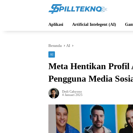
Langsung
ke
konten
Aplikasi
Artificial Intelegent (AI)
Gam
Beranda
AI
AI
Meta Hentikan Profil 
Pengguna Media Sosia
Dedi Cahyono
4 Januari 2025