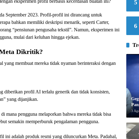
dengan eksperimen profil berbasis kecerdasan buatan ini?
5
da September 2023. Profil-profil ini dirancang untuk
rapa bahkan memiliki deskripsi menarik, seperti Carter,
6
seorang “pensiunan pengusaha tekstil”. Namun, eksperimen ini
guna, mulai dari keluhan hingga ejekan.
Tr
Meta Dikritik?
al yang membuat mereka tidak nyaman berinteraksi dengan
iberikan profil AI terlalu generik dan tidak konsisten,
an” yang dijanjikan.
Geg
Pan
3 Ag
n, di mana pengguna melaporkan bahwa mereka tidak bisa
sebut semakin memperburuk pengalaman pengguna.
l ini adalah produk resmi yang diluncurkan Meta. Padahal,