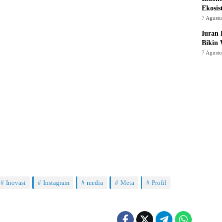
Ekosis
7 Agust
Iuran 
Bikin
7 Agust
Inovasi
Instagram
media
Meta
Profil