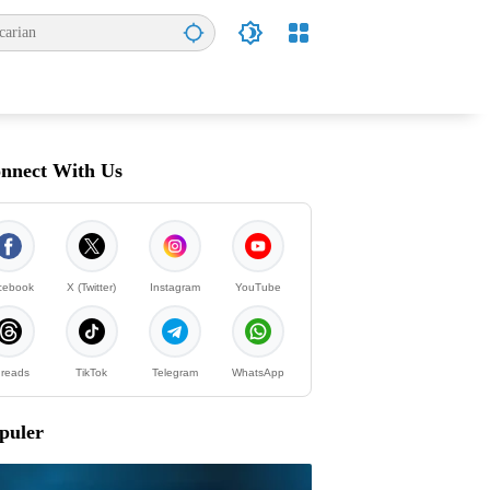
nnect With Us
cebook
X (Twitter)
Instagram
YouTube
reads
TikTok
Telegram
WhatsApp
puler