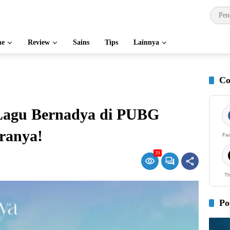
e
Review
Sains
Tips
Lainnya
Co
Lagu Bernadya di PUBG
aranya!
Fa
39
Th
Po