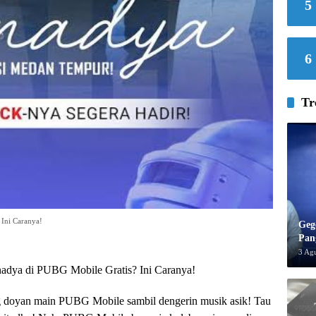
5
6
Tr
Ini Caranya!
Geg
Pan
3 Ag
adya di PUBG Mobile Gratis? Ini Caranya!
g doyan main PUBG Mobile sambil dengerin musik asik! Tau