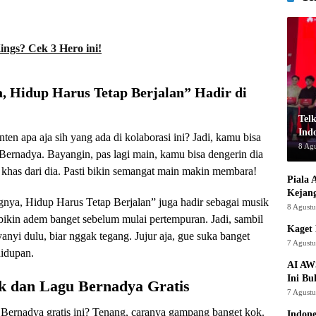
ings? Cek 3 Hero ini!
, Hidup Harus Tetap Berjalan” Hadir di
Tel
Indo
ten apa aja sih yang ada di kolaborasi ini? Jadi, kamu bisa
8 Ag
 Bernadya. Bayangin, pas lagi main, kamu bisa dengerin dia
khas dari dia. Pasti bikin semangat main makin membara!
Piala 
Kejan
gnya, Hidup Harus Tetap Berjalan” juga hadir sebagai musik
8 Agust
bikin adem banget sebelum mulai pertempuran. Jadi, sambil
Kaget 
nyi dulu, biar nggak tegang. Jujur aja, gue suka banget
7 Agust
hidupan.
AI AW
Ini Bu
k dan Lagu Bernadya Gratis
7 Agust
 Bernadya gratis ini? Tenang, caranya gampang banget kok.
Indon