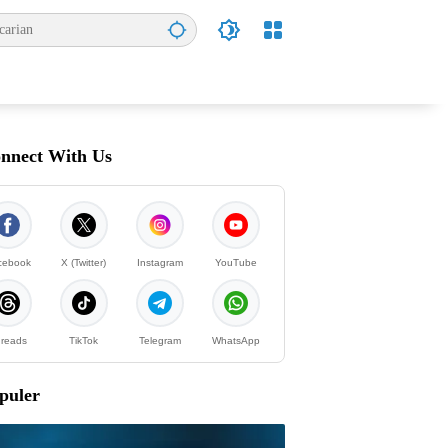
nnect With Us
cebook
X (Twitter)
Instagram
YouTube
reads
TikTok
Telegram
WhatsApp
puler