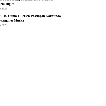
tem Digital
us 2026
BPJS Cuma 1 Persen Postingan Nakesindo
 Warganet Murka
us 2026