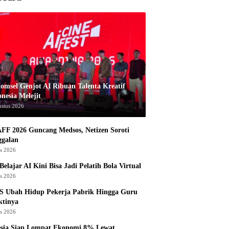
komsel Genjot AI Ribuan Talenta Kreatif
nesia Melejit
ustus 2026
AFF 2026 Guncang Medsos, Netizen Soroti
ggalan
us 2026
Belajar AI Kini Bisa Jadi Pelatih Bola Virtual
us 2026
S Ubah Hidup Pekerja Pabrik Hingga Guru
ktinya
us 2026
esia Siap Lompat Ekonomi 8% Lewat