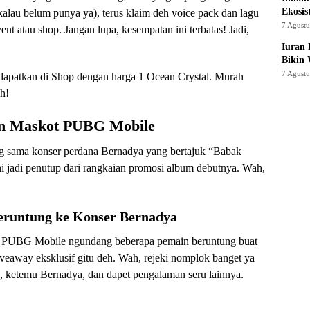
Ekosis
lau belum punya ya), terus klaim deh voice pack dan lagu
7 Agust
nt atau shop. Jangan lupa, kesempatan ini terbatas! Jadi,
Iuran 
Bikin
7 Agust
didapatkan di Shop dengan harga 1 Ocean Crystal. Murah
h!
an Maskot PUBG Mobile
ng sama konser perdana Bernadya yang bertajuk “Babak
 jadi penutup dari rangkaian promosi album debutnya. Wah,
runtung ke Konser Bernadya
ya, PUBG Mobile ngundang beberapa pemain beruntung buat
eaway eksklusif gitu deh. Wah, rejeki nomplok banget ya
s, ketemu Bernadya, dan dapet pengalaman seru lainnya.