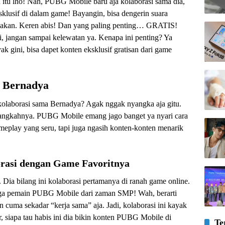
 itu lho! Nah, PUBG Mobile baru aja kolaborasi sama dia,
sklusif di dalam game! Bayangin, bisa dengerin suara
mbakan. Keren abis! Dan yang paling penting… GRATIS!
di, jangan sampai kelewatan ya. Kenapa ini penting? Ya
k gini, bisa dapet konten eksklusif gratisan dari game
 Bernadya
olaborasi sama Bernadya? Agak nggak nyangka aja gitu.
ih langkahnya. PUBG Mobile emang jago banget ya nyari cara
eplay yang seru, tapi juga ngasih konten-konten menarik
orasi dengan Game Favoritnya
 Dia bilang ini kolaborasi pertamanya di ranah game online.
uga pemain PUBG Mobile dari zaman SMP! Wah, berarti
cuma sekadar “kerja sama” aja. Jadi, kolaborasi ini kayak
r, siapa tau habis ini dia bikin konten PUBG Mobile di
Te