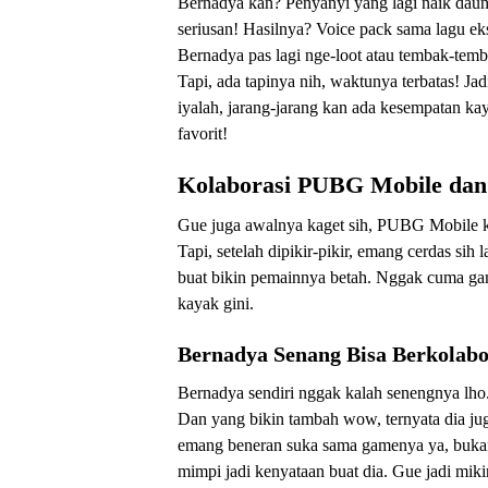
Bernadya kan? Penyanyi yang lagi naik daun
seriusan! Hasilnya? Voice pack sama lagu ek
Bernadya pas lagi nge-loot atau tembak-te
Tapi, ada tapinya nih, waktunya terbatas! Ja
iyalah, jarang-jarang kan ada kesempatan kaya
favorit!
Kolaborasi PUBG Mobile dan
Gue juga awalnya kaget sih, PUBG Mobile k
Tapi, setelah dipikir-pikir, emang cerdas s
buat bikin pemainnya betah. Nggak cuma gam
kayak gini.
Bernadya Senang Bisa Berkolab
Bernadya sendiri nggak kalah senengnya lho.
Dan yang bikin tambah wow, ternyata dia j
emang beneran suka sama gamenya ya, bukan 
mimpi jadi kenyataan buat dia. Gue jadi miki