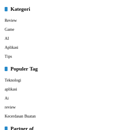
Kategori
Review
Game
AI
Aplikasi
Tips
Populer Tag
Teknologi
aplikasi
Ai
review
Kecerdasan Buatan
Partner of