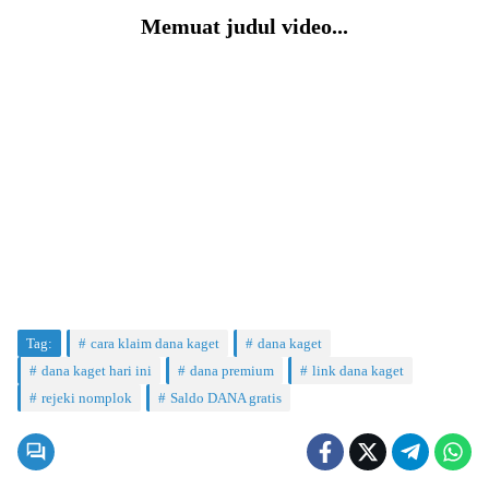
Memuat judul video...
Tag:
cara klaim dana kaget
dana kaget
dana kaget hari ini
dana premium
link dana kaget
rejeki nomplok
Saldo DANA gratis