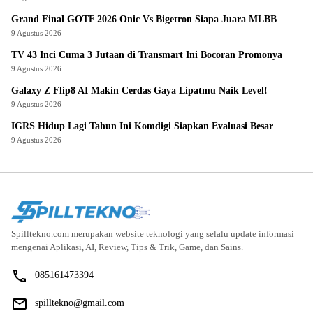
Grand Final GOTF 2026 Onic Vs Bigetron Siapa Juara MLBB
9 Agustus 2026
TV 43 Inci Cuma 3 Jutaan di Transmart Ini Bocoran Promonya
9 Agustus 2026
Galaxy Z Flip8 AI Makin Cerdas Gaya Lipatmu Naik Level!
9 Agustus 2026
IGRS Hidup Lagi Tahun Ini Komdigi Siapkan Evaluasi Besar
9 Agustus 2026
Spilltekno.com merupakan website teknologi yang selalu update informasi
mengenai Aplikasi, AI, Review, Tips & Trik, Game, dan Sains.
085161473394
spilltekno@gmail.com