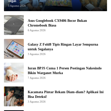
Tegas
3 Agustus 2026
Asus Googlebook CX9406 Bocor Bukan
Chromebook Biasa
6 Agustus 2026
Galaxy Z Fold8 Tipis Ringan Layar Sempurna
untuk Segalanya
3 Agustus 2026
Iuran BPJS Cuma 1 Persen Postingan Nakesindo
Bikin Warganet Murka
7 Agustus 2026
Kacamata Pintar Rekam Diam-diam? Aplikasi Ini
Bisa Deteksi!
3 Agustus 2026