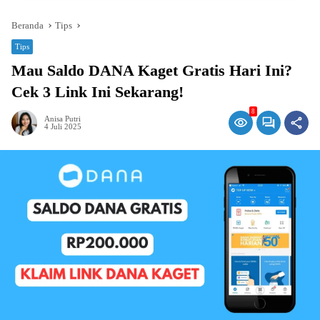
Beranda
Tips
Tips
Mau Saldo DANA Kaget Gratis Hari Ini?
Cek 3 Link Ini Sekarang!
8
Anisa Putri
4 Juli 2025