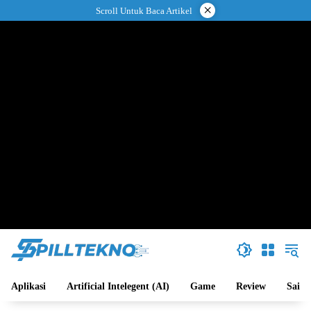
Langsung
×
Scroll Untuk Baca Artikel
ke
konten
Aplikasi
Artificial Intelegent (AI)
Game
Review
Sains