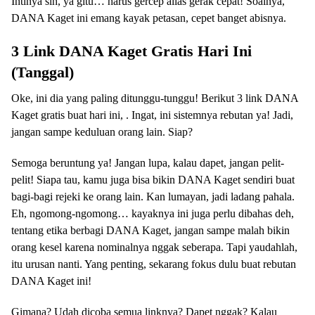
Intinya sih, ya gitu… harus gercep alias gerak cepat! Soalnya,
DANA Kaget ini emang kayak petasan, cepet banget abisnya.
3 Link DANA Kaget Gratis Hari Ini
(Tanggal)
Oke, ini dia yang paling ditunggu-tunggu! Berikut 3 link DANA
Kaget gratis buat hari ini, . Ingat, ini sistemnya rebutan ya! Jadi,
jangan sampe keduluan orang lain. Siap?
Semoga beruntung ya! Jangan lupa, kalau dapet, jangan pelit-
pelit! Siapa tau, kamu juga bisa bikin DANA Kaget sendiri buat
bagi-bagi rejeki ke orang lain. Kan lumayan, jadi ladang pahala.
Eh, ngomong-ngomong… kayaknya ini juga perlu dibahas deh,
tentang etika berbagi DANA Kaget, jangan sampe malah bikin
orang kesel karena nominalnya nggak seberapa. Tapi yaudahlah,
itu urusan nanti. Yang penting, sekarang fokus dulu buat rebutan
DANA Kaget ini!
Gimana? Udah dicoba semua linknya? Dapet nggak? Kalau