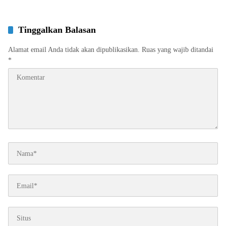
Tinggalkan Balasan
Alamat email Anda tidak akan dipublikasikan.
Ruas yang wajib ditandai
*