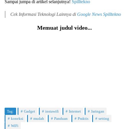
Sampai jumpa di artikel selanjutnya!
Spilltekno
Cek Informasi Teknologi Lainnya di
Google News
Spilltekno
Memuat judul video...
Tag:
Gadget
instawifi
Internet
Jaringan
koneksi
mudah
Panduan
Praktis
setting
WiFi