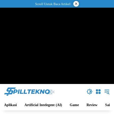
Langsung
×
Scroll Untuk Baca Artikel
ke
konten
Aplikasi
Artificial Intelegent (AI)
Game
Review
Sains