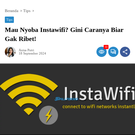
Beranda
Tips
Tips
Mau Nyoba Instawifi? Gini Caranya Biar
Gak Ribet!
10
Anisa Putri
18 September 2024