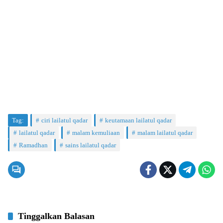
Tag:
ciri lailatul qadar
keutamaan lailatul qadar
lailatul qadar
malam kemuliaan
malam lailatul qadar
Ramadhan
sains lailatul qadar
Tinggalkan Balasan