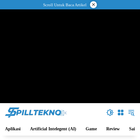
Langsung
×
Scroll Untuk Baca Artikel
ke
konten
Aplikasi
Artificial Intelegent (AI)
Game
Review
Sains