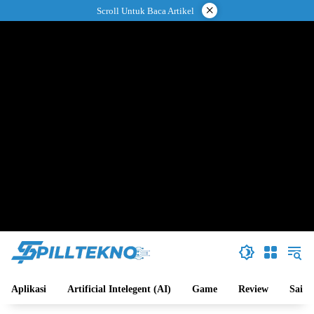
Langsung
×
Scroll Untuk Baca Artikel
ke
konten
Aplikasi
Artificial Intelegent (AI)
Game
Review
Sains