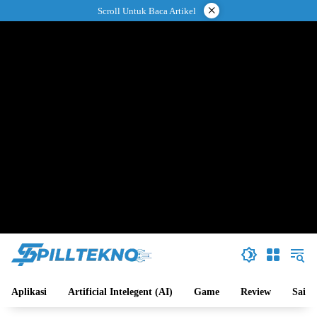
Langsung
×
Scroll Untuk Baca Artikel
ke
konten
Aplikasi
Artificial Intelegent (AI)
Game
Review
Sains