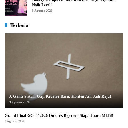
Naik Level!
9 Agustus 2026
Terbaru
X Ganti Sistem Gaji Kreator Baru, Konten Asli Jadi Raja!
9 Agustus 2026
Grand Final GOTF 2026 Onic Vs Bigetron Siapa Juara MLBB
9 Agustus 2026