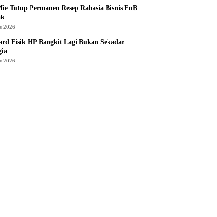
ie Tutup Permanen Resep Rahasia Bisnis FnB
ak
us 2026
rd Fisik HP Bangkit Lagi Bukan Sekadar
gia
us 2026