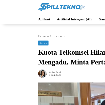
Langsung
ke
konten
Aplikasi
Artificial Intelegent (AI)
Gam
Beranda
Review
Review
Kuota Telkomsel Hila
Mengadu, Minta Pert
Anisa Putri
9 Juli 2025