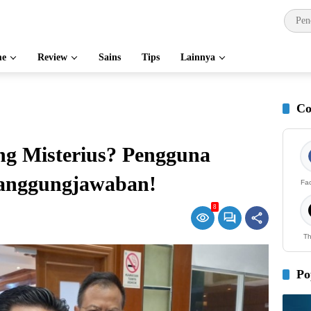
e
Review
Sains
Tips
Lainnya
Co
ng Misterius? Pengguna
anggungjawaban!
Fa
8
Th
Po