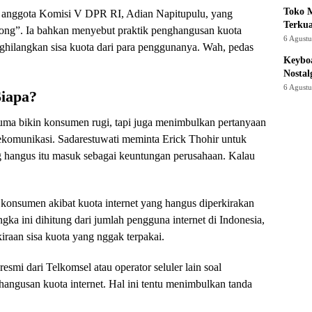
Toko M
n anggota Komisi V DPR RI, Adian Napitupulu, yang
Terku
hong”. Ia bahkan menyebut praktik penghangusan kuota
6 Agust
ghilangkan sisa kuota dari para penggunanya. Wah, pedas
Keyboa
Nostal
6 Agust
Siapa?
uma bikin konsumen rugi, tapi juga menimbulkan pertanyaan
ekomunikasi. Sadarestuwati meminta Erick Thohir untuk
ng hangus itu masuk sebagai keuntungan perusahaan. Kalau
 konsumen akibat kuota internet yang hangus diperkirakan
gka ini dihitung dari jumlah pengguna internet di Indonesia,
kiraan sisa kuota yang nggak terpakai.
smi dari Telkomsel atau operator seluler lain soal
hangusan kuota internet. Hal ini tentu menimbulkan tanda