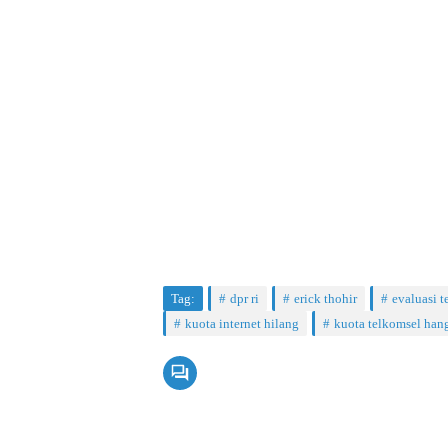
Tag:
dpr ri
erick thohir
evaluasi 
kuota internet hilang
kuota telkomsel han