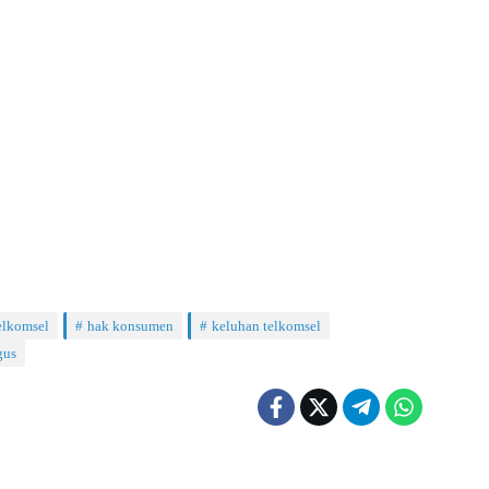
telkomsel
hak konsumen
keluhan telkomsel
gus