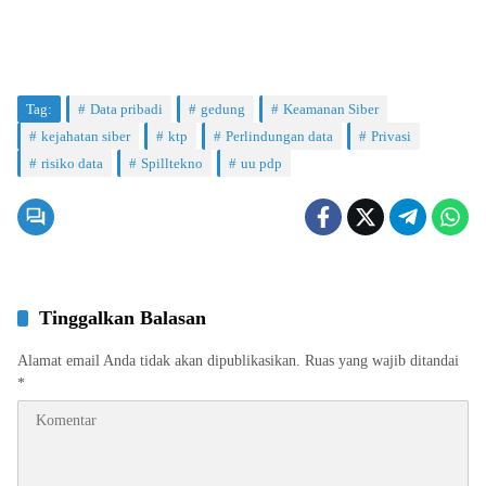
Tag:
Data pribadi
gedung
Keamanan Siber
kejahatan siber
ktp
Perlindungan data
Privasi
risiko data
Spilltekno
uu pdp
Tinggalkan Balasan
Alamat email Anda tidak akan dipublikasikan.
Ruas yang wajib ditandai
*