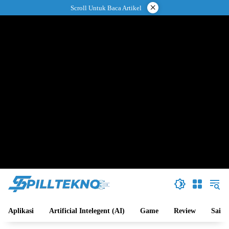
Langsung
×
Scroll Untuk Baca Artikel
ke
konten
Aplikasi
Artificial Intelegent (AI)
Game
Review
Sains