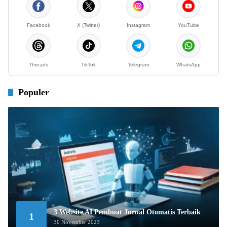
Facebook
X (Twitter)
Instagram
YouTube
Threads
TikTok
Telegram
WhatsApp
Populer
3 Website AI Pembuat Jurnal Otomatis Terbaik
1
30 November 2023