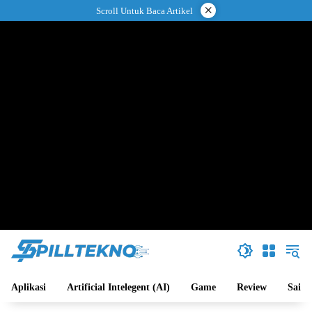
Langsung
×
Scroll Untuk Baca Artikel
ke
konten
Aplikasi
Artificial Intelegent (AI)
Game
Review
Sains