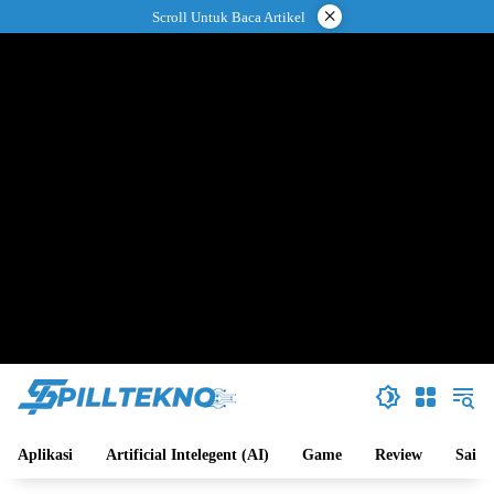
Langsung
×
Scroll Untuk Baca Artikel
ke
konten
Aplikasi
Artificial Intelegent (AI)
Game
Review
Sains