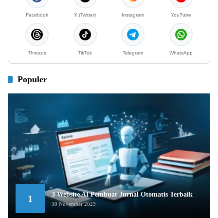
Facebook
X (Twitter)
Instagram
YouTube
Threads
TikTok
Telegram
WhatsApp
Populer
3 Website AI Pembuat Jurnal Otomatis Terbaik
1
30 November 2023