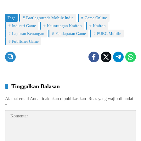
Tag:
Battlegrounds Mobile India
Game Online
Industri Game
Keuntungan Krafton
Krafton
Laporan Keuangan
Pendapatan Game
PUBG Mobile
Publisher Game
Tinggalkan Balasan
Alamat email Anda tidak akan dipublikasikan.
Ruas yang wajib ditandai
*