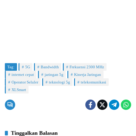
Tag:
5G
Bandwidth
Frekuensi 2300 MHz
internet cepat
jaringan 5g
Kinerja Jaringan
Operator Seluler
teknologi 5g
telekomunikasi
XLSmart
Tinggalkan Balasan