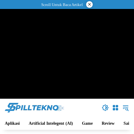
Langsung
×
Scroll Untuk Baca Artikel
ke
konten
Aplikasi
Artificial Intelegent (AI)
Game
Review
Sains