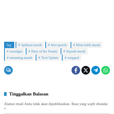
Tag:
Aplikasi musik
fitur spotify
Kilas balik musik
nostalgia
Party of the Year(s)
Sejarah musik
streaming musik
Tech Update
wrapped
Tinggalkan Balasan
Alamat email Anda tidak akan dipublikasikan.
Ruas yang wajib ditandai
*