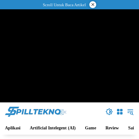
Langsung
×
Scroll Untuk Baca Artikel
ke
konten
Aplikasi
Artificial Intelegent (AI)
Game
Review
Sains