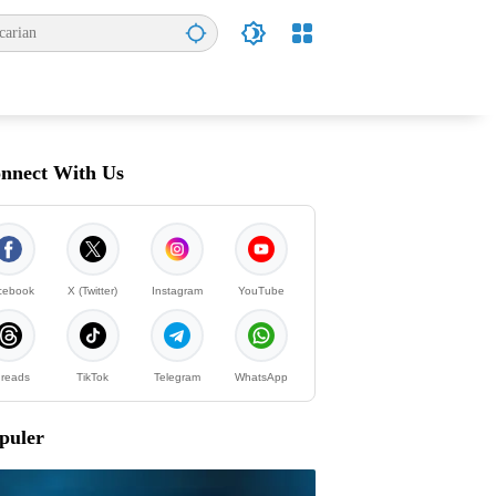
nnect With Us
cebook
X (Twitter)
Instagram
YouTube
reads
TikTok
Telegram
WhatsApp
puler