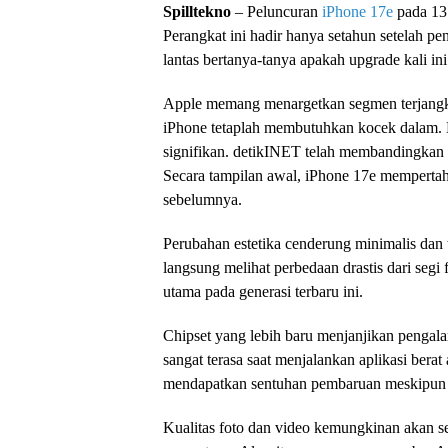
Spilltekno
– Peluncuran
iPhone 17e
pada 13 
Perangkat ini hadir hanya setahun setelah p
lantas bertanya-tanya apakah upgrade kali in
Apple memang menargetkan segmen terjangkau
iPhone tetaplah membutuhkan kocek dalam. H
signifikan. detikINET telah membandingkan
Secara tampilan awal, iPhone 17e mempertah
sebelumnya.
Perubahan estetika cenderung minimalis dan
langsung melihat perbedaan drastis dari segi
utama pada generasi terbaru ini.
Chipset yang lebih baru menjanjikan pengal
sangat terasa saat menjalankan aplikasi berat
mendapatkan sentuhan pembaruan meskipun t
Kualitas foto dan video kemungkinan akan se