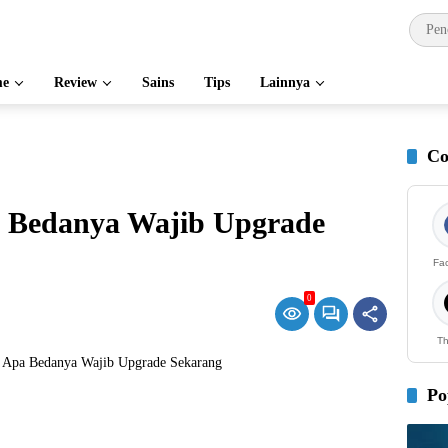
e
Review
Sains
Tips
Lainnya
Co
a Bedanya Wajib Upgrade
Fa
0
Th
Po