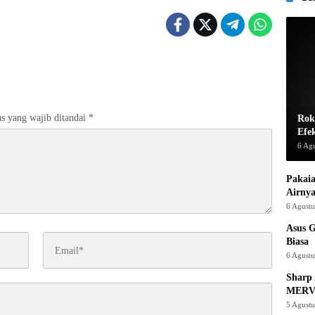
s yang wajib ditandai
*
Rok
Efe
6 Ag
Pakaia
Airnya
6 Agust
Asus 
Biasa
6 Agust
Sharp 
MERV
5 Agust