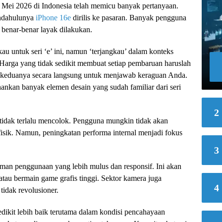
Mei 2026 di Indonesia telah memicu banyak pertanyaan.
endahulunya
iPhone 16e
dirilis ke pasaran. Banyak pengguna
i benar-benar layak dilakukan.
 untuk seri ‘e’ ini, namun ‘terjangkau’ dalam konteks
arga yang tidak sedikit membuat setiap pembaruan haruslah
 keduanya secara langsung untuk menjawab keraguan Anda.
ankan banyak elemen desain yang sudah familiar dari seri
2
 tidak terlalu mencolok. Pengguna mungkin tidak akan
 fisik. Namun, peningkatan performa internal menjadi fokus
3
aman penggunaan yang lebih mulus dan responsif. Ini akan
 atau bermain game grafis tinggi. Sektor kamera juga
4
idak revolusioner.
dikit lebih baik terutama dalam kondisi pencahayaan