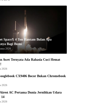
et SpaceX 4 Ton Hantam Bulan Apa
knya Bagi Bumi
ustus 2026
n Awet Ternyata Ada Rahasia Cuci Hemat
!
us 2026
Googlebook CX9406 Bocor Bukan Chromebook
us 2026
Airest AC Pertama Dunia Jernihkan Udara
 14
us 2026