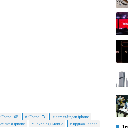
iPhone 16E
iPhone 17e
perbandingan iphone
esifikasi iphone
Teknologi Mobile
upgrade iphone
Te