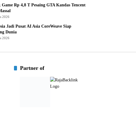
k Game Rp 4,8 T Pesaing GTA Kandas Tencent
assal
us 2026
sia Jadi Pusat AI Asia CoreWeave Siap
ng Dunia
us 2026
Partner of