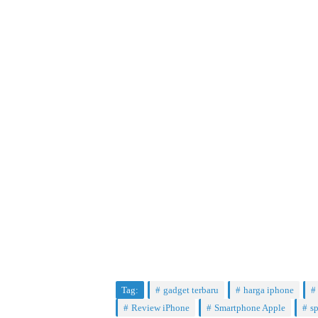
Tag:
gadget terbaru
harga iphone
Review iPhone
Smartphone Apple
sp