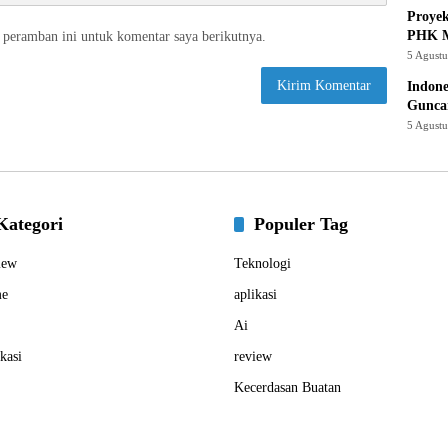
Proye
PHK M
 peramban ini untuk komentar saya berikutnya.
5 Agust
Indone
Gunca
5 Agust
Kategori
Populer Tag
iew
Teknologi
e
aplikasi
Ai
kasi
review
Kecerdasan Buatan