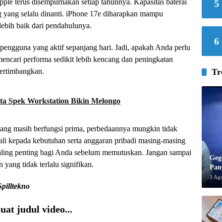
le terus disempurnakan setiap tahunnya. Kapasitas baterai
5
ng yang selalu dinanti. iPhone 17e diharapkan mampu
lebih baik dari pendahulunya.
6
pengguna yang aktif sepanjang hari. Jadi, apakah Anda perlu
encari performa sedikit lebih kencang dan peningkatan
Tr
pertimbangkan.
uta Spek Workstation Bikin Melongo
ng masih berfungsi prima, perbedaannya mungkin tidak
bali kepada kebutuhan serta anggaran pribadi masing-masing
aling penting bagi Anda sebelum memutuskan. Jangan sampai
Geg
yang tidak terlalu signifikan.
Pan
3 Ag
Spilltekno
at judul video...