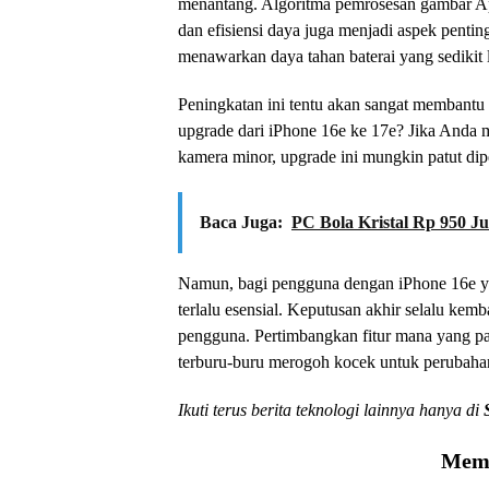
menantang. Algoritma pemrosesan gambar App
dan efisiensi daya juga menjadi aspek penti
menawarkan daya tahan baterai yang sedikit 
Peningkatan ini tentu akan sangat membantu 
upgrade dari iPhone 16e ke 17e? Jika Anda m
kamera minor, upgrade ini mungkin patut di
Baca Juga:
PC Bola Kristal Rp 950 J
Namun, bagi pengguna dengan iPhone 16e ya
terlalu esensial. Keputusan akhir selalu kem
pengguna. Pertimbangkan fitur mana yang p
terburu-buru merogoh kocek untuk perubahan 
Ikuti terus berita teknologi lainnya hanya di
Memu