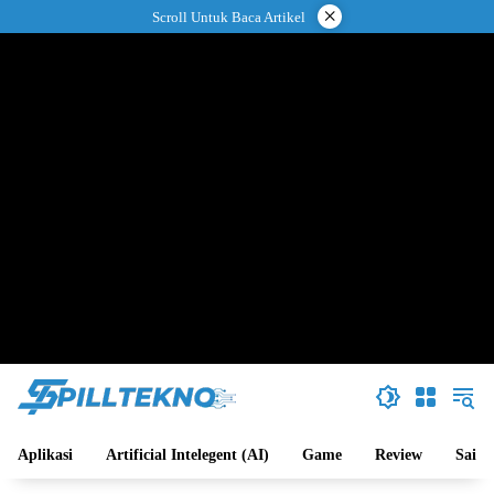
Langsung
×
Scroll Untuk Baca Artikel
ke
konten
Aplikasi
Artificial Intelegent (AI)
Game
Review
Sains