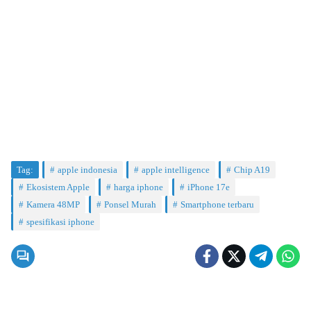
Tag:
apple indonesia
apple intelligence
Chip A19
Ekosistem Apple
harga iphone
iPhone 17e
Kamera 48MP
Ponsel Murah
Smartphone terbaru
spesifikasi iphone