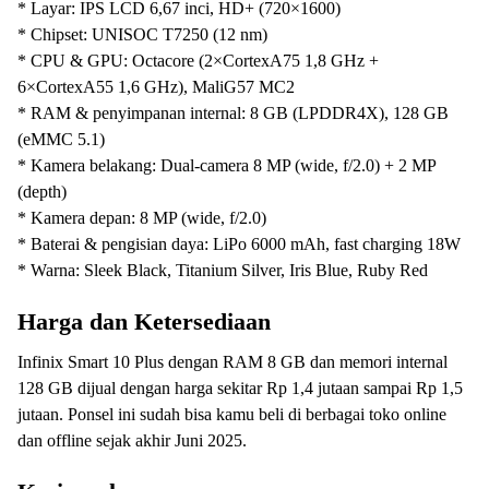
* Layar: IPS LCD 6,67 inci, HD+ (720×1600)
* Chipset: UNISOC T7250 (12 nm)
* CPU & GPU: Octacore (2×CortexA75 1,8 GHz +
6×CortexA55 1,6 GHz), MaliG57 MC2
* RAM & penyimpanan internal: 8 GB (LPDDR4X), 128 GB
(eMMC 5.1)
* Kamera belakang: Dual-camera 8 MP (wide, f/2.0) + 2 MP
(depth)
* Kamera depan: 8 MP (wide, f/2.0)
* Baterai & pengisian daya: LiPo 6000 mAh, fast charging 18W
* Warna: Sleek Black, Titanium Silver, Iris Blue, Ruby Red
Harga dan Ketersediaan
Infinix Smart 10 Plus dengan RAM 8 GB dan memori internal
128 GB dijual dengan harga sekitar Rp 1,4 jutaan sampai Rp 1,5
jutaan. Ponsel ini sudah bisa kamu beli di berbagai toko online
dan offline sejak akhir Juni 2025.