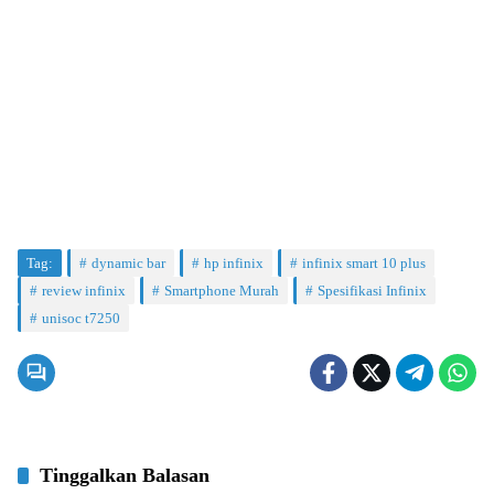
Tag:
dynamic bar
hp infinix
infinix smart 10 plus
review infinix
Smartphone Murah
Spesifikasi Infinix
unisoc t7250
Tinggalkan Balasan