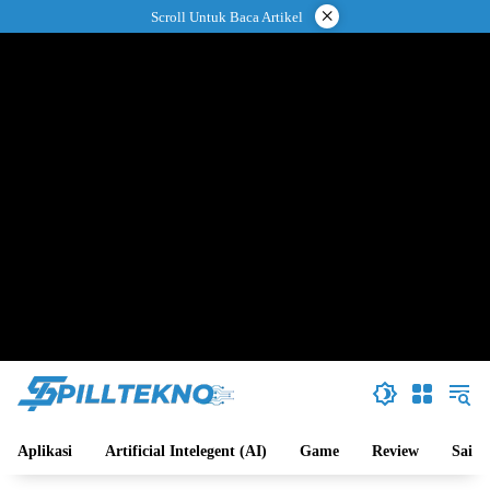
Langsung
×
Scroll Untuk Baca Artikel
ke
konten
Aplikasi
Artificial Intelegent (AI)
Game
Review
Sains