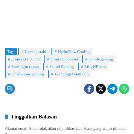
Tag:
Gaming stabil
HydroFlow Cooling
Infinix GT 50 Pro
Infinix Indonesia
mobile gaming
Pendingin cairan
Ponsel Gaming
Rilis HP baru
Smartphone gaming
Teknologi Pendingin
Tinggalkan Balasan
Alamat email Anda tidak akan dipublikasikan.
Ruas yang wajib ditandai