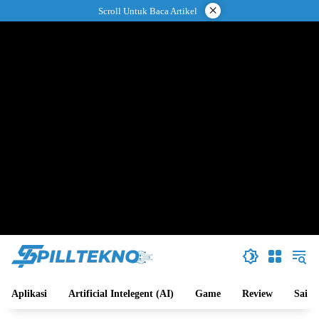
Langsung
×
Scroll Untuk Baca Artikel
ke
konten
Aplikasi
Artificial Intelegent (AI)
Game
Review
Sains