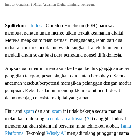
Indosat Gagalkan 2 Miliar Ancaman Digital Lindungi Pengguna
Spilltekno
–
Indosat
Ooredoo Hutchison (IOH) baru saja
membuat pengumuman mengejutkan terkait keamanan digital.
Mereka mengklaim telah berhasil menghadang lebih dari dua
miliar ancaman siber dalam waktu singkat. Langkah ini tentu
menjadi angin segar bagi para pengguna ponsel di Indonesia.
Angka dua miliar ini mencakup berbagai bentuk gangguan seperti
panggilan telepon, pesan singkat, dan tautan berbahaya. Semua
ancaman tersebut berpotensi merugikan pelanggan dengan modus
penipuan. Keberhasilan ini menunjukkan komitmen Indosat
dalam menjaga ekosistem digital yang aman.
Fitur anti-
spam
dan anti-
scam
ini tidak bekerja secara manual
melainkan didukung
kecerdasan artifisial
(
AI
) canggih. Indosat
mengembangkan sistem ini bersama mitra teknologi global,
Tanla
Platforms
. Teknologi
Wisely AI
menjadi tulang punggung utama