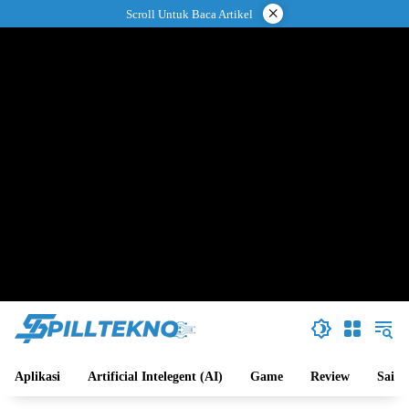
Langsung
×
Scroll Untuk Baca Artikel
ke
konten
Aplikasi
Artificial Intelegent (AI)
Game
Review
Sains