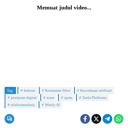
Memuat judul video...
Tag:
Indosat
Keamanan Siber
Kecerdasan artifisial
penipuan digital
scam
spam
Tanla Platforms
telekomunikasi
Wisely AI