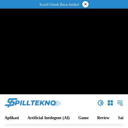
Langsung
×
Scroll Untuk Baca Artikel
ke
konten
Aplikasi
Artificial Intelegent (AI)
Game
Review
Sains