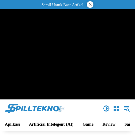
Langsung
×
Scroll Untuk Baca Artikel
ke
konten
Aplikasi
Artificial Intelegent (AI)
Game
Review
Sains