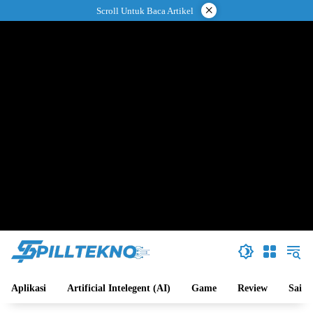
Langsung
×
Scroll Untuk Baca Artikel
ke
konten
Aplikasi
Artificial Intelegent (AI)
Game
Review
Sains