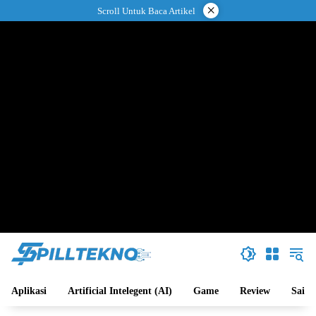
Langsung
×
Scroll Untuk Baca Artikel
ke
konten
Aplikasi
Artificial Intelegent (AI)
Game
Review
Sains