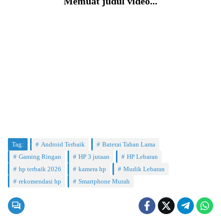
Memuat judul video...
Tag:
Android Terbaik
Baterai Tahan Lama
Gaming Ringan
HP 3 jutaan
HP Lebaran
hp terbaik 2026
kamera hp
Mudik Lebaran
rekomendasi hp
Smartphone Murah