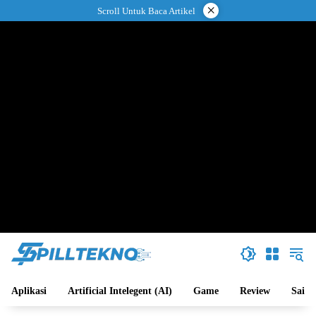
Langsung
×
Scroll Untuk Baca Artikel
ke
konten
Aplikasi
Artificial Intelegent (AI)
Game
Review
Sains