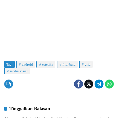
Tag:
android
estetika
fitur baru
grid
media sosial
Tinggalkan Balasan