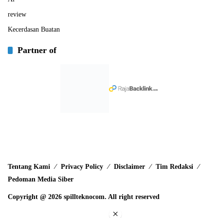
review
Kecerdasan Buatan
Partner of
Tentang Kami
Privacy Policy
Disclaimer
Tim Redaksi
Pedoman Media Siber
Copyright @ 2026 spillteknocom. All right reserved
×