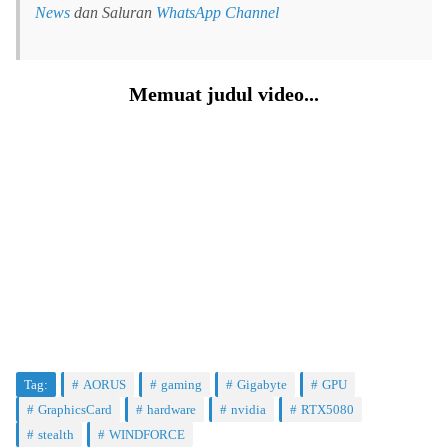
News
dan Saluran
WhatsApp Channel
Memuat judul video...
Tag:
AORUS
gaming
Gigabyte
GPU
GraphicsCard
hardware
nvidia
RTX5080
stealth
WINDFORCE