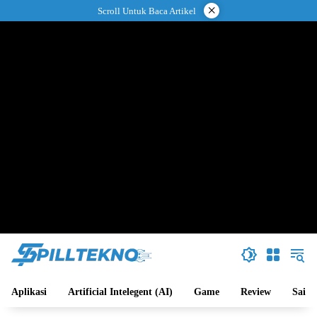
Langsung
×
Scroll Untuk Baca Artikel
ke
konten
Aplikasi
Artificial Intelegent (AI)
Game
Review
Sains