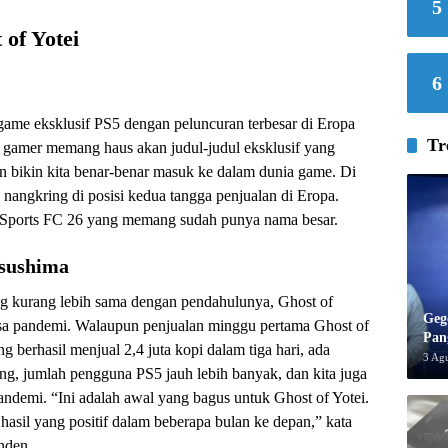
5
of Yotei
6
game eksklusif PS5 dengan peluncuran terbesar di Eropa
Tr
 gamer memang haus akan judul-judul eksklusif yang
bikin kita benar-benar masuk ke dalam dunia game. Di
nangkring di posisi kedua tangga penjualan di Eropa.
Sports FC 26 yang memang sudah punya nama besar.
Tsushima
ng kurang lebih sama dengan pendahulunya, Ghost of
Geg
asa pandemi. Walaupun penjualan minggu pertama Ghost of
Pan
g berhasil menjual 2,4 juta kopi dalam tiga hari, ada
3 Ag
ang, jumlah pengguna PS5 jauh lebih banyak, dan kita juga
andemi. “Ini adalah awal yang bagus untuk Ghost of Yotei.
asil yang positif dalam beberapa bulan ke depan,” kata
nden.