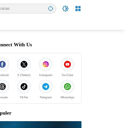
nnect With Us
cebook
X (Twitter)
Instagram
YouTube
reads
TikTok
Telegram
WhatsApp
puler