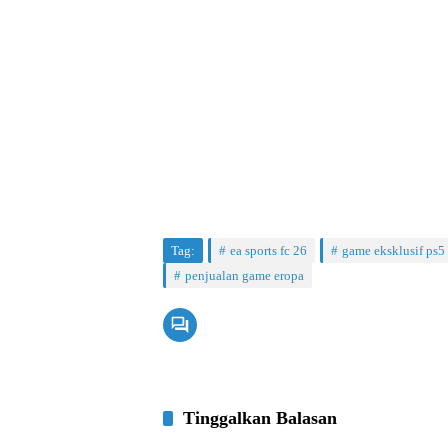
Tag:
ea sports fc 26
game eksklusif ps5
penjualan game eropa
Tinggalkan Balasan