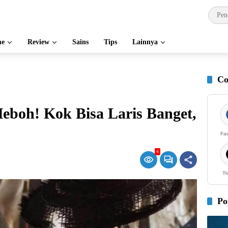
e
Review
Sains
Tips
Lainnya
Co
Heboh! Kok Bisa Laris Banget,
Fa
4
Th
Po