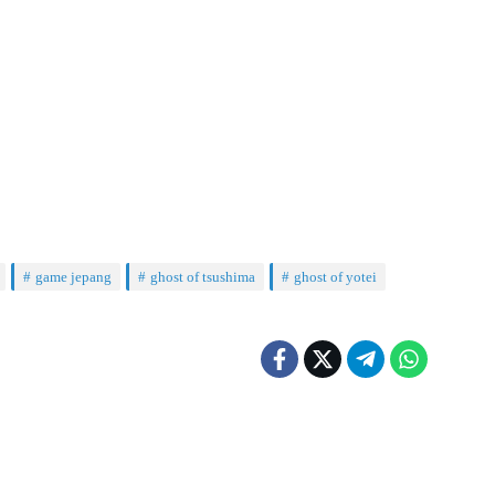
game jepang
ghost of tsushima
ghost of yotei