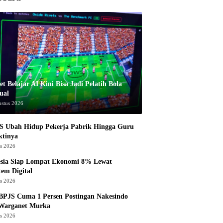
t Belajar AI Kini Bisa Jadi Pelatih Bola
ual
ustus 2026
S Ubah Hidup Pekerja Pabrik Hingga Guru
ktinya
us 2026
esia Siap Lompat Ekonomi 8% Lewat
tem Digital
us 2026
BPJS Cuma 1 Persen Postingan Nakesindo
 Warganet Murka
us 2026