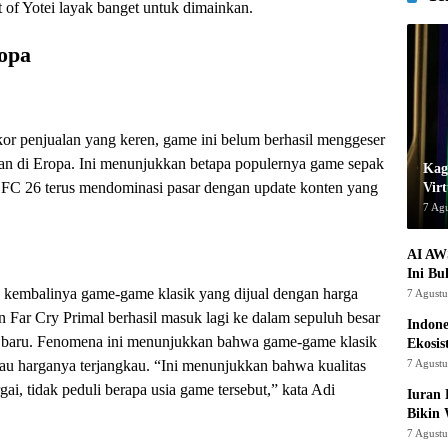
of Yotei layak banget untuk dimainkan.
opa
or penjualan yang keren, game ini belum berhasil menggeser
an di Eropa. Ini menunjukkan betapa populernya game sepak
Kage
s FC 26 terus mendominasi pasar dengan update konten yang
Virt
7 Ag
AI AW
Ini Bu
h kembalinya game-game klasik yang dijual dengan harga
7 Agust
 Far Cry Primal berhasil masuk lagi ke dalam sepuluh besar
Indon
e baru. Fenomena ini menunjukkan bahwa game-game klasik
Ekosis
alau harganya terjangkau. “Ini menunjukkan bahwa kualitas
7 Agust
ai, tidak peduli berapa usia game tersebut,” kata Adi
Iuran 
Bikin
7 Agust