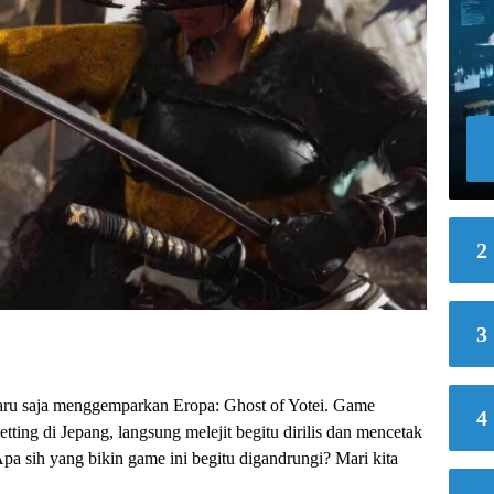
2
3
baru saja menggemparkan Eropa: Ghost of Yotei. Game
4
ting di Jepang, langsung melejit begitu dirilis dan mencetak
pa sih yang bikin game ini begitu digandrungi? Mari kita