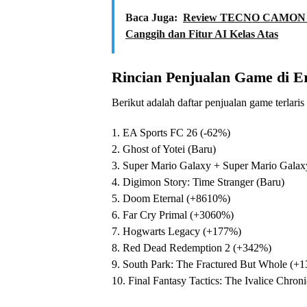
Baca Juga:
Review TECNO CAMON 40
Canggih dan Fitur AI Kelas Atas
Rincian Penjualan Game di E
Berikut adalah daftar penjualan game terlari
1. EA Sports FC 26 (-62%)
2. Ghost of Yotei (Baru)
3. Super Mario Galaxy + Super Mario Galax
4. Digimon Story: Time Stranger (Baru)
5. Doom Eternal (+8610%)
6. Far Cry Primal (+3060%)
7. Hogwarts Legacy (+177%)
8. Red Dead Redemption 2 (+342%)
9. South Park: The Fractured But Whole (+
10. Final Fantasy Tactics: The Ivalice Chroni