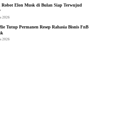
 Robot Elon Musk di Bulan Siap Terwujud
?
us 2026
ie Tutup Permanen Resep Rahasia Bisnis FnB
ak
us 2026