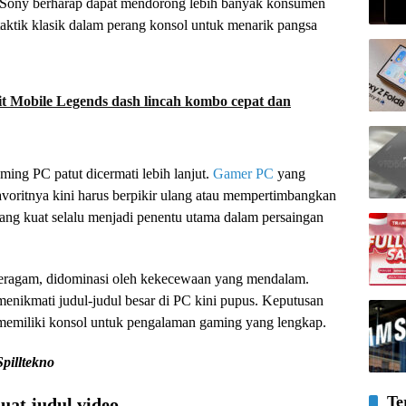
, Sony berharap dapat mendorong lebih banyak konsumen
taktik klasik dalam perang konsol untuk menarik pangsa
kit Mobile Legends dash lincah kombo cepat dan
ing PC patut dicermati lebih lanjut.
Gamer PC
yang
voritnya kini harus berpikir ulang atau mempertimbangkan
ang kuat selalu menjadi penentu utama dalam persaingan
 beragam, didominasi oleh kekecewaan yang mendalam.
nikmati judul-judul besar di PC kini pupus. Keputusan
 memiliki konsol untuk pengalaman gaming yang lengkap.
Spilltekno
Te
at judul video...