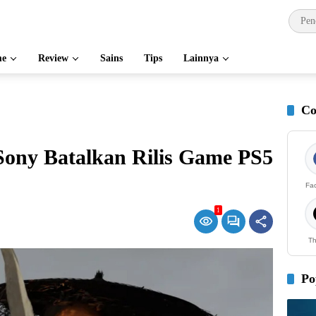
e
Review
Sains
Tips
Lainnya
Co
Sony Batalkan Rilis Game PS5
Fa
1
Th
Po