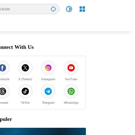
nnect With Us
cebook
X (Twitter)
Instagram
YouTube
reads
TikTok
Telegram
WhatsApp
puler