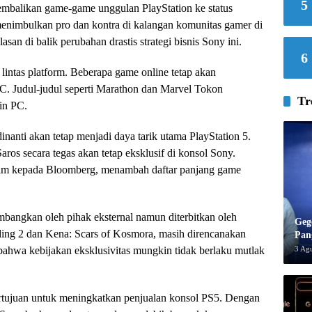
5
gembalikan game-game unggulan PlayStation ke status
menimbulkan pro dan kontra di kalangan komunitas gamer di
san di balik perubahan drastis strategi bisnis Sony ini.
6
intas platform. Beberapa game online tetap akan
PC. Judul-judul seperti Marathon dan Marvel Tokon
Tr
in PC.
inanti akan tetap menjadi daya tarik utama PlayStation 5.
Saros secara tegas akan tetap eksklusif di konsol Sony.
nim kepada Bloomberg, menambah daftar panjang game
mbangkan oleh pihak eksternal namun diterbitkan oleh
Geg
nding 2 dan Kena: Scars of Kosmora, masih direncanakan
Pan
3 Ag
 bahwa kebijakan eksklusivitas mungkin tidak berlaku mutlak
ertujuan untuk meningkatkan penjualan konsol PS5. Dengan