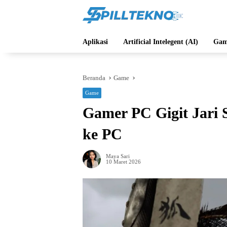
Langsung
ke
konten
Aplikasi
Artificial Intelegent (AI)
Gam
Beranda
Game
Game
Gamer PC Gigit Jari 
ke PC
Maya Sari
10 Maret 2026