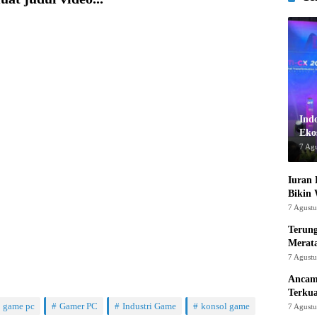
Ind
Ekos
7 Ag
Iuran 
Bikin
7 Agust
Terung
Merat
7 Agust
Ancam
Terku
game pc
Gamer PC
Industri Game
konsol game
7 Agust