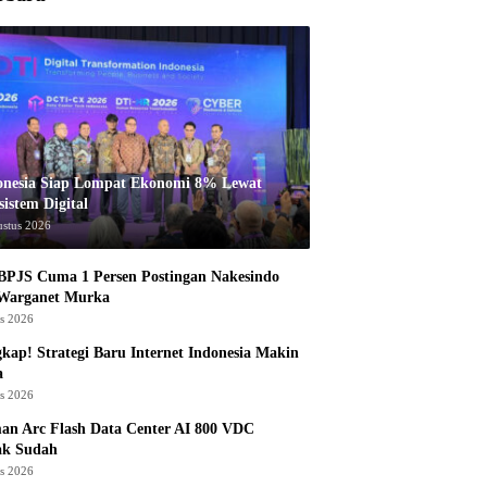
onesia Siap Lompat Ekonomi 8% Lewat
istem Digital
ustus 2026
BPJS Cuma 1 Persen Postingan Nakesindo
 Warganet Murka
us 2026
kap! Strategi Baru Internet Indonesia Makin
a
us 2026
an Arc Flash Data Center AI 800 VDC
ak Sudah
us 2026