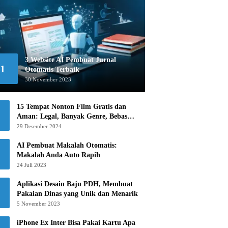
3 Website AI Pembuat Jurnal
1
Otomatis Terbaik
30 November 2023
15 Tempat Nonton Film Gratis dan
Aman: Legal, Banyak Genre, Bebas
Khawatir!
29 Desember 2024
AI Pembuat Makalah Otomatis:
Makalah Anda Auto Rapih
24 Juli 2023
Aplikasi Desain Baju PDH, Membuat
Pakaian Dinas yang Unik dan Menarik
5 November 2023
iPhone Ex Inter Bisa Pakai Kartu Apa