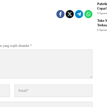
Pabrik
Cepat
6 Agust
Toko M
Terku
6 Agust
s yang wajib ditandai
*