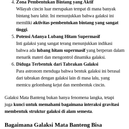
Zona Pembentukan Bintang yang Aktif
Wilayah cincin luar merupakan tempat di mana banyak
bintang baru lahir. Ini menunjukkan bahwa galaksi ini
memiliki
aktivitas pembentukan bintang yang sangat
tinggi
.
Potensi Adanya Lubang Hitam Supermasif
Inti galaksi yang sangat terang menunjukkan indikasi
bahwa ada
lubang hitam supermasif
yang berperan dalam
menarik materi dan mengontrol dinamika galaksi.
Diduga Terbentuk dari Tabrakan Galaksi
Para astronom menduga bahwa bentuk galaksi ini berasal
dari tabrakan dengan galaksi lain di masa lalu, yang
memicu gelombang kejut dan membentuk cincin.
Galaksi Mata Banteng bukan hanya fenomena langka, tetapi
juga
kunci untuk memahami bagaimana interaksi gravitasi
membentuk struktur galaksi di alam semesta
.
Bagaimana Galaksi Mata Banteng Bisa