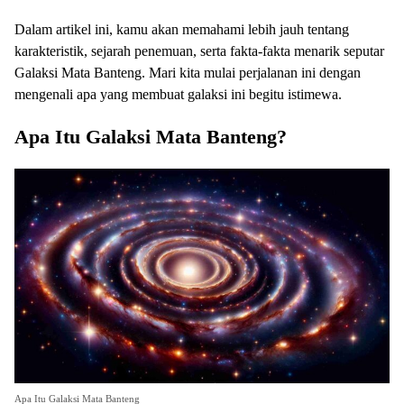
Dalam artikel ini, kamu akan memahami lebih jauh tentang
karakteristik, sejarah penemuan, serta fakta-fakta menarik seputar
Galaksi Mata Banteng. Mari kita mulai perjalanan ini dengan
mengenali apa yang membuat galaksi ini begitu istimewa.
Apa Itu Galaksi Mata Banteng?
Apa Itu Galaksi Mata Banteng