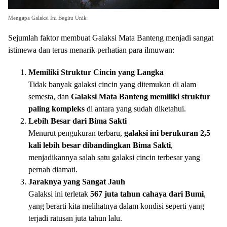
Mengapa Galaksi Ini Begitu Unik
Sejumlah faktor membuat Galaksi Mata Banteng menjadi sangat
istimewa dan terus menarik perhatian para ilmuwan:
Memiliki Struktur Cincin yang Langka
Tidak banyak galaksi cincin yang ditemukan di alam
semesta, dan
Galaksi Mata Banteng memiliki struktur
paling kompleks
di antara yang sudah diketahui.
Lebih Besar dari Bima Sakti
Menurut pengukuran terbaru,
galaksi ini berukuran 2,5
kali lebih besar dibandingkan Bima Sakti
,
menjadikannya salah satu galaksi cincin terbesar yang
pernah diamati.
Jaraknya yang Sangat Jauh
Galaksi ini terletak
567 juta tahun cahaya dari Bumi
,
yang berarti kita melihatnya dalam kondisi seperti yang
terjadi ratusan juta tahun lalu.