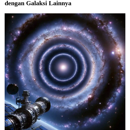
dengan Galaksi Lainnya