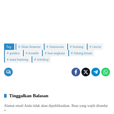
Tag:
Alam Semesta
Astronomi
bintang
cincin
galaksi
kosmik
luar angkasa
lubang hitam
mata banteng
teleskop
Tinggalkan Balasan
Alamat email Anda tidak akan dipublikasikan.
Ruas yang wajib ditandai
*