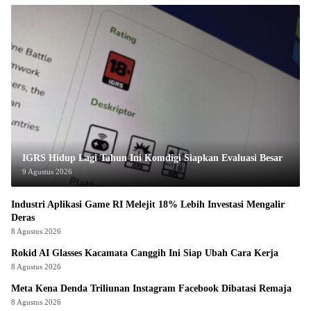
IGRS Hidup Lagi Tahun Ini Komdigi Siapkan Evaluasi Besar
9 Agustus 2026
Industri Aplikasi Game RI Melejit 18% Lebih Investasi Mengalir
Deras
8 Agustus 2026
Rokid AI Glasses Kacamata Canggih Ini Siap Ubah Cara Kerja
8 Agustus 2026
Meta Kena Denda Triliunan Instagram Facebook Dibatasi Remaja
8 Agustus 2026