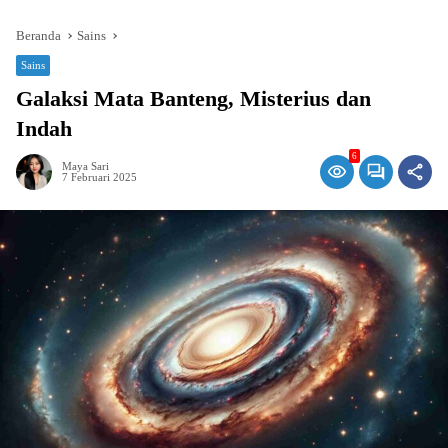
Beranda
Sains
Sains
Galaksi Mata Banteng, Misterius dan
Indah
6
Maya Sari
7 Februari 2025