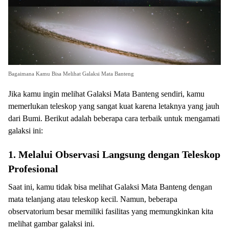
Bagaimana Kamu Bisa Melihat Galaksi Mata Banteng
Jika kamu ingin melihat Galaksi Mata Banteng sendiri, kamu
memerlukan teleskop yang sangat kuat karena letaknya yang jauh
dari Bumi. Berikut adalah beberapa cara terbaik untuk mengamati
galaksi ini:
1. Melalui Observasi Langsung dengan Teleskop
Profesional
Saat ini, kamu tidak bisa melihat Galaksi Mata Banteng dengan
mata telanjang atau teleskop kecil. Namun, beberapa
observatorium besar memiliki fasilitas yang memungkinkan kita
melihat gambar galaksi ini.