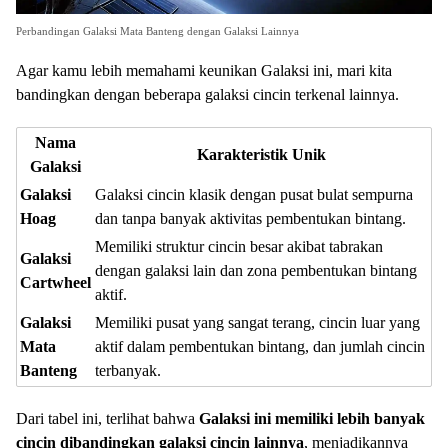
Perbandingan Galaksi Mata Banteng dengan Galaksi Lainnya
Agar kamu lebih memahami keunikan Galaksi ini, mari kita
bandingkan dengan beberapa galaksi cincin terkenal lainnya.
Nama
Karakteristik Unik
Galaksi
Galaksi
Galaksi cincin klasik dengan pusat bulat sempurna
Hoag
dan tanpa banyak aktivitas pembentukan bintang.
Memiliki struktur cincin besar akibat tabrakan
Galaksi
dengan galaksi lain dan zona pembentukan bintang
Cartwheel
aktif.
Galaksi
Memiliki pusat yang sangat terang, cincin luar yang
Mata
aktif dalam pembentukan bintang, dan jumlah cincin
Banteng
terbanyak.
Dari tabel ini, terlihat bahwa
Galaksi ini memiliki lebih banyak
cincin dibandingkan galaksi cincin lainnya
, menjadikannya