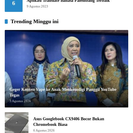
Aplikasi Translate Bahasa Palembang Terbaik
6
9 Agustus 2023
Trending Minggu ini
Geger Konten Vape ke Anak Menkomdigi Panggil YouTube
Tegas
3 Agustus 2026
Asus Googlebook CX9406 Bocor Bukan
Chromebook Biasa
6 Agustus 2026