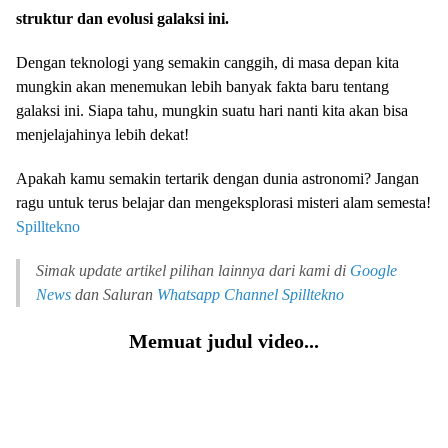
struktur dan evolusi galaksi ini.
Dengan teknologi yang semakin canggih, di masa depan kita
mungkin akan menemukan lebih banyak fakta baru tentang
galaksi ini. Siapa tahu, mungkin suatu hari nanti kita akan bisa
menjelajahinya lebih dekat!
Apakah kamu semakin tertarik dengan dunia astronomi? Jangan
ragu untuk terus belajar dan mengeksplorasi misteri alam semesta!
Spilltekno
Simak update artikel pilihan lainnya dari kami di
Google
News
dan Saluran
Whatsapp Channel
Spilltekno
Memuat judul video...