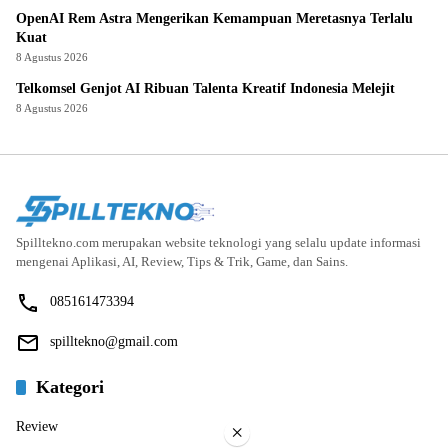
OpenAI Rem Astra Mengerikan Kemampuan Meretasnya Terlalu
Kuat
8 Agustus 2026
Telkomsel Genjot AI Ribuan Talenta Kreatif Indonesia Melejit
8 Agustus 2026
Spilltekno.com merupakan website teknologi yang selalu update informasi
mengenai Aplikasi, AI, Review, Tips & Trik, Game, dan Sains.
085161473394
spilltekno@gmail.com
Kategori
Review
×