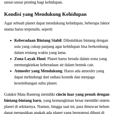
unsur-unsur penting bagi kehidupan.
Kondisi yang Mendukung Kehidupan
Agar sebuah planet dapat mendukung kehidupan, beberapa faktor
utama harus terpenuhi, seperti:
Keberadaan Bintang Stabil
: Dibutuhkan bintang dengan
usia yang cukup panjang agar kehidupan bisa berkembang
dalam rentang waktu yang lama.
Zona Layak Huni
: Planet harus berada dalam zona yang
memungkinkan keberadaan air dalam bentuk cair.
Atmosfer yang Mendukung
: Harus ada atmosfer yang
dapat melindungi dari radiasi kosmik dan menjaga
keseimbangan suhu planet.
Galaksi Mata Banteng memiliki
cincin luar yang penuh dengan
bintang-bintang baru
, yang kemungkinan besar memiliki sistem
planet di sekitarnya. Namun, hingga saat ini, para ilmuwan belum
dapat memastikan apakah ada planet yang berpotensi dihuni di