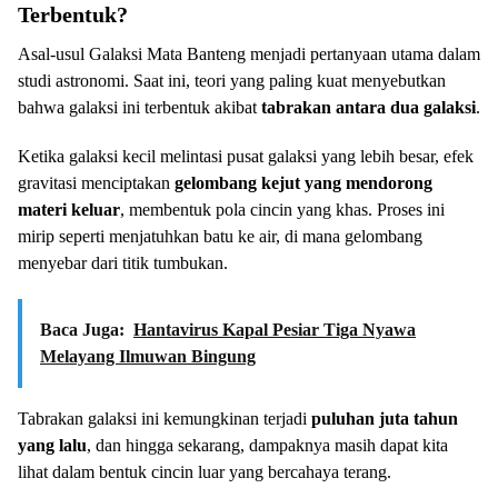
Terbentuk?
Asal-usul Galaksi Mata Banteng menjadi pertanyaan utama dalam
studi astronomi. Saat ini, teori yang paling kuat menyebutkan
bahwa galaksi ini terbentuk akibat
tabrakan antara dua galaksi
.
Ketika galaksi kecil melintasi pusat galaksi yang lebih besar, efek
gravitasi menciptakan
gelombang kejut yang mendorong
materi keluar
, membentuk pola cincin yang khas. Proses ini
mirip seperti menjatuhkan batu ke air, di mana gelombang
menyebar dari titik tumbukan.
Baca Juga:
Hantavirus Kapal Pesiar Tiga Nyawa
Melayang Ilmuwan Bingung
Tabrakan galaksi ini kemungkinan terjadi
puluhan juta tahun
yang lalu
, dan hingga sekarang, dampaknya masih dapat kita
lihat dalam bentuk cincin luar yang bercahaya terang.