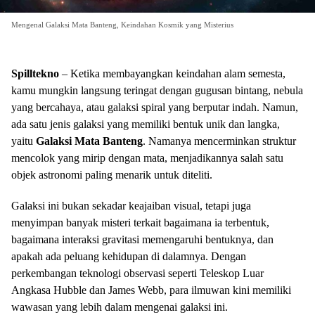
Mengenal Galaksi Mata Banteng, Keindahan Kosmik yang Misterius
Spilltekno
– Ketika membayangkan keindahan alam semesta,
kamu mungkin langsung teringat dengan gugusan bintang, nebula
yang bercahaya, atau galaksi spiral yang berputar indah. Namun,
ada satu jenis galaksi yang memiliki bentuk unik dan langka,
yaitu
Galaksi Mata Banteng
. Namanya mencerminkan struktur
mencolok yang mirip dengan mata, menjadikannya salah satu
objek astronomi paling menarik untuk diteliti.
Galaksi ini bukan sekadar keajaiban visual, tetapi juga
menyimpan banyak misteri terkait bagaimana ia terbentuk,
bagaimana interaksi gravitasi memengaruhi bentuknya, dan
apakah ada peluang kehidupan di dalamnya. Dengan
perkembangan teknologi observasi seperti Teleskop Luar
Angkasa Hubble dan James Webb, para ilmuwan kini memiliki
wawasan yang lebih dalam mengenai galaksi ini.