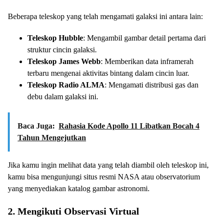
Beberapa teleskop yang telah mengamati galaksi ini antara lain:
Teleskop Hubble
: Mengambil gambar detail pertama dari
struktur cincin galaksi.
Teleskop James Webb
: Memberikan data inframerah
terbaru mengenai aktivitas bintang dalam cincin luar.
Teleskop Radio ALMA
: Mengamati distribusi gas dan
debu dalam galaksi ini.
Baca Juga:
Rahasia Kode Apollo 11 Libatkan Bocah 4
Tahun Mengejutkan
Jika kamu ingin melihat data yang telah diambil oleh teleskop ini,
kamu bisa mengunjungi situs resmi NASA atau observatorium
yang menyediakan katalog gambar astronomi.
2. Mengikuti Observasi Virtual