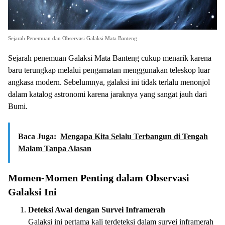
Sejarah Penemuan dan Observasi Galaksi Mata Banteng
Sejarah penemuan Galaksi Mata Banteng cukup menarik karena
baru terungkap melalui pengamatan menggunakan teleskop luar
angkasa modern. Sebelumnya, galaksi ini tidak terlalu menonjol
dalam katalog astronomi karena jaraknya yang sangat jauh dari
Bumi.
Baca Juga:
Mengapa Kita Selalu Terbangun di Tengah
Malam Tanpa Alasan
Momen-Momen Penting dalam Observasi
Galaksi Ini
Deteksi Awal dengan Survei Inframerah
Galaksi ini pertama kali terdeteksi dalam survei inframerah