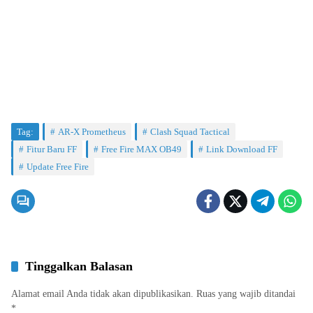
Tag:
AR-X Prometheus
Clash Squad Tactical
Fitur Baru FF
Free Fire MAX OB49
Link Download FF
Update Free Fire
Tinggalkan Balasan
Alamat email Anda tidak akan dipublikasikan.
Ruas yang wajib ditandai
*