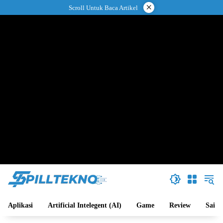
Langsung
×
Scroll Untuk Baca Artikel
ke
konten
Aplikasi
Artificial Intelegent (AI)
Game
Review
Sains