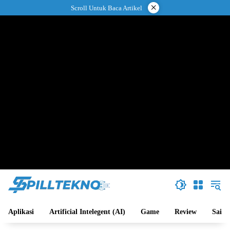
Langsung
×
Scroll Untuk Baca Artikel
ke
konten
Aplikasi
Artificial Intelegent (AI)
Game
Review
Sains