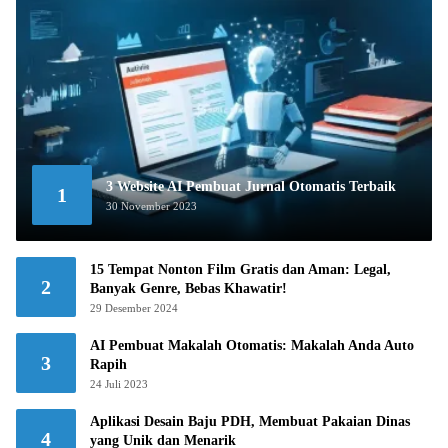
3 Website AI Pembuat Jurnal Otomatis Terbaik
1
30 November 2023
15 Tempat Nonton Film Gratis dan Aman: Legal,
2
Banyak Genre, Bebas Khawatir!
29 Desember 2024
AI Pembuat Makalah Otomatis: Makalah Anda Auto
3
Rapih
24 Juli 2023
Aplikasi Desain Baju PDH, Membuat Pakaian Dinas
4
yang Unik dan Menarik