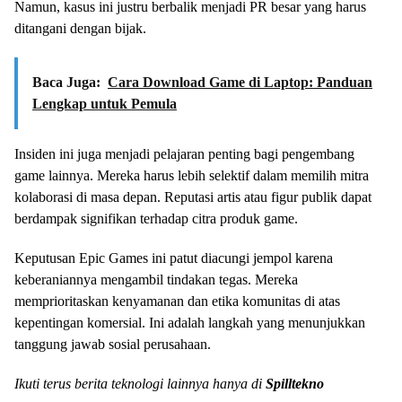
Namun, kasus ini justru berbalik menjadi PR besar yang harus
ditangani dengan bijak.
Baca Juga:
Cara Download Game di Laptop: Panduan
Lengkap untuk Pemula
Insiden ini juga menjadi pelajaran penting bagi pengembang
game lainnya. Mereka harus lebih selektif dalam memilih mitra
kolaborasi di masa depan. Reputasi artis atau figur publik dapat
berdampak signifikan terhadap citra produk game.
Keputusan Epic Games ini patut diacungi jempol karena
keberaniannya mengambil tindakan tegas. Mereka
memprioritaskan kenyamanan dan etika komunitas di atas
kepentingan komersial. Ini adalah langkah yang menunjukkan
tanggung jawab sosial perusahaan.
Ikuti terus berita teknologi lainnya hanya di
Spilltekno