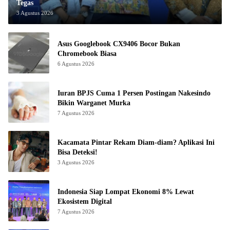
Tegas
3 Agustus 2026
Asus Googlebook CX9406 Bocor Bukan
Chromebook Biasa
6 Agustus 2026
Iuran BPJS Cuma 1 Persen Postingan Nakesindo
Bikin Warganet Murka
7 Agustus 2026
Kacamata Pintar Rekam Diam-diam? Aplikasi Ini
Bisa Deteksi!
3 Agustus 2026
Indonesia Siap Lompat Ekonomi 8% Lewat
Ekosistem Digital
7 Agustus 2026