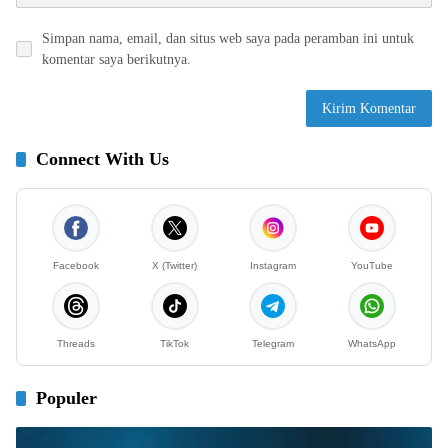
Simpan nama, email, dan situs web saya pada peramban ini untuk
komentar saya berikutnya.
Connect With Us
Facebook
X (Twitter)
Instagram
YouTube
Threads
TikTok
Telegram
WhatsApp
Populer