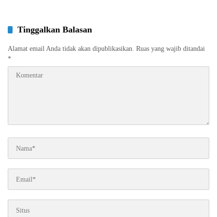
Tinggalkan Balasan
Alamat email Anda tidak akan dipublikasikan.
Ruas yang wajib ditandai
*