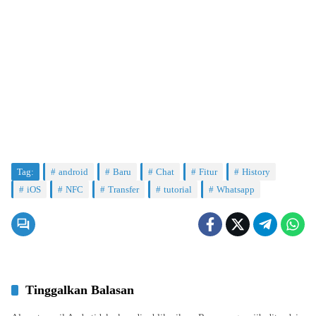
Tag:
android
Baru
Chat
Fitur
History
iOS
NFC
Transfer
tutorial
Whatsapp
Tinggalkan Balasan