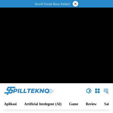
Langsung
×
Scroll Untuk Baca Artikel
ke
konten
Aplikasi
Artificial Intelegent (AI)
Game
Review
Sains