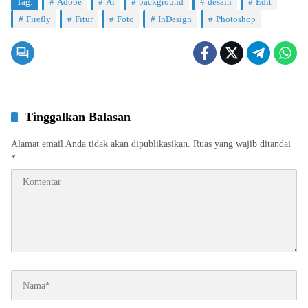
Tag:
Adobe
Ai
background
desain
Edit
Firefly
Fitur
Foto
InDesign
Photoshop
Tinggalkan Balasan
Alamat email Anda tidak akan dipublikasikan.
Ruas yang wajib ditandai
*