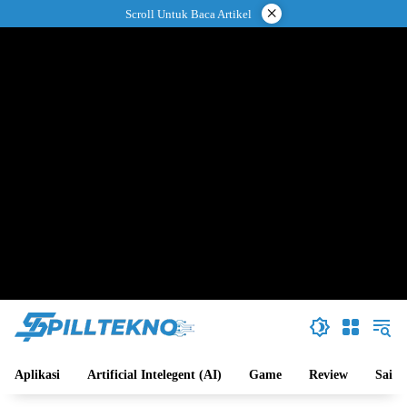
Langsung
×
Scroll Untuk Baca Artikel
ke
konten
Aplikasi
Artificial Intelegent (AI)
Game
Review
Sains