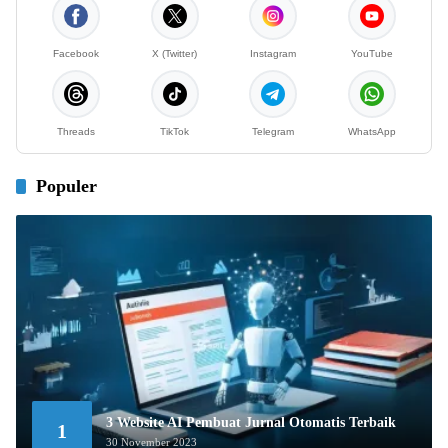
Facebook
X (Twitter)
Instagram
YouTube
Threads
TikTok
Telegram
WhatsApp
Populer
3 Website AI Pembuat Jurnal Otomatis Terbaik
1
30 November 2023