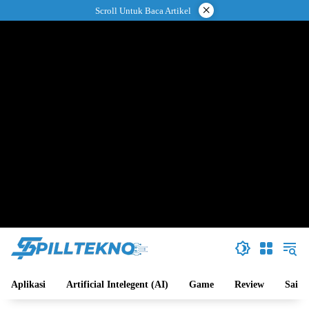
Langsung
×
Scroll Untuk Baca Artikel
ke
konten
Aplikasi
Artificial Intelegent (AI)
Game
Review
Sains