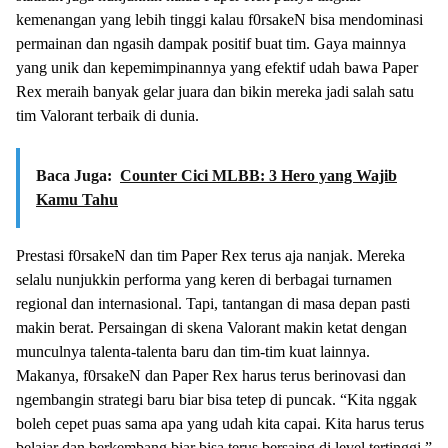
kemenangan yang lebih tinggi kalau f0rsakeN bisa mendominasi
permainan dan ngasih dampak positif buat tim. Gaya mainnya
yang unik dan kepemimpinannya yang efektif udah bawa Paper
Rex meraih banyak gelar juara dan bikin mereka jadi salah satu
tim Valorant terbaik di dunia.
Baca Juga:
Counter Cici MLBB: 3 Hero yang Wajib
Kamu Tahu
Prestasi f0rsakeN dan tim Paper Rex terus aja nanjak. Mereka
selalu nunjukkin performa yang keren di berbagai turnamen
regional dan internasional. Tapi, tantangan di masa depan pasti
makin berat. Persaingan di skena Valorant makin ketat dengan
munculnya talenta-talenta baru dan tim-tim kuat lainnya.
Makanya, f0rsakeN dan Paper Rex harus terus berinovasi dan
ngembangin strategi baru biar bisa tetep di puncak. “Kita nggak
boleh cepet puas sama apa yang udah kita capai. Kita harus terus
belajar dan berkembang biar bisa terus bersaing di level tertinggi,”