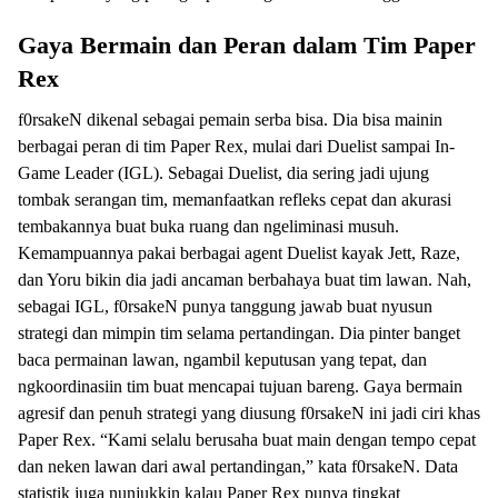
Gaya Bermain dan Peran dalam Tim Paper
Rex
f0rsakeN dikenal sebagai pemain serba bisa. Dia bisa mainin
berbagai peran di tim Paper Rex, mulai dari Duelist sampai In-
Game Leader (IGL). Sebagai Duelist, dia sering jadi ujung
tombak serangan tim, memanfaatkan refleks cepat dan akurasi
tembakannya buat buka ruang dan ngeliminasi musuh.
Kemampuannya pakai berbagai agent Duelist kayak Jett, Raze,
dan Yoru bikin dia jadi ancaman berbahaya buat tim lawan. Nah,
sebagai IGL, f0rsakeN punya tanggung jawab buat nyusun
strategi dan mimpin tim selama pertandingan. Dia pinter banget
baca permainan lawan, ngambil keputusan yang tepat, dan
ngkoordinasiin tim buat mencapai tujuan bareng. Gaya bermain
agresif dan penuh strategi yang diusung f0rsakeN ini jadi ciri khas
Paper Rex. “Kami selalu berusaha buat main dengan tempo cepat
dan neken lawan dari awal pertandingan,” kata f0rsakeN. Data
statistik juga nunjukkin kalau Paper Rex punya tingkat