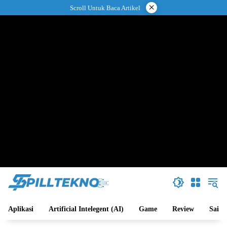
Langsung
×
Scroll Untuk Baca Artikel
ke
konten
Aplikasi
Artificial Intelegent (AI)
Game
Review
Sains