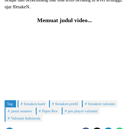
ujar f0rsakeN.
Memuat judul video...
Tag:
forsaken karir
forsaken profil
forsaken valorant
jason susanto
Paper Rex
pro player valorant
Valorant Indonesia