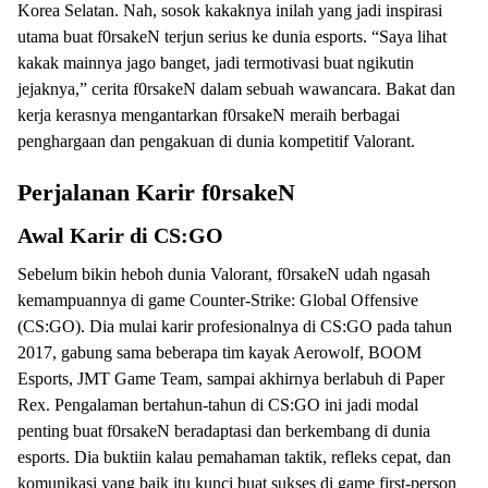
Korea Selatan. Nah, sosok kakaknya inilah yang jadi inspirasi
utama buat f0rsakeN terjun serius ke dunia esports. “Saya lihat
kakak mainnya jago banget, jadi termotivasi buat ngikutin
jejaknya,” cerita f0rsakeN dalam sebuah wawancara. Bakat dan
kerja kerasnya mengantarkan f0rsakeN meraih berbagai
penghargaan dan pengakuan di dunia kompetitif Valorant.
Perjalanan Karir f0rsakeN
Awal Karir di CS:GO
Sebelum bikin heboh dunia Valorant, f0rsakeN udah ngasah
kemampuannya di game Counter-Strike: Global Offensive
(CS:GO). Dia mulai karir profesionalnya di CS:GO pada tahun
2017, gabung sama beberapa tim kayak Aerowolf, BOOM
Esports, JMT Game Team, sampai akhirnya berlabuh di Paper
Rex. Pengalaman bertahun-tahun di CS:GO ini jadi modal
penting buat f0rsakeN beradaptasi dan berkembang di dunia
esports. Dia buktiin kalau pemahaman taktik, refleks cepat, dan
komunikasi yang baik itu kunci buat sukses di game first-person