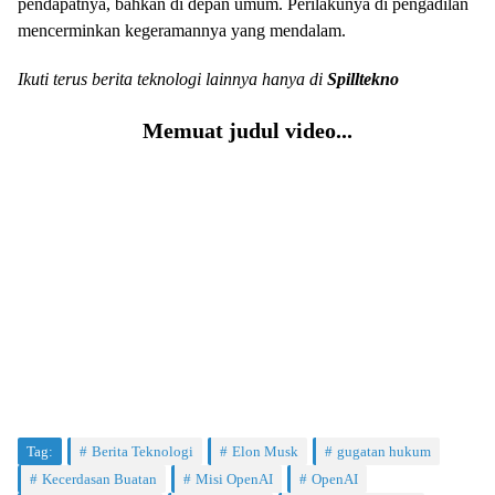
pendapatnya, bahkan di depan umum. Perilakunya di pengadilan
mencerminkan kegeramannya yang mendalam.
Ikuti terus berita teknologi lainnya hanya di
Spilltekno
Memuat judul video...
Tag:
Berita Teknologi
Elon Musk
gugatan hukum
Kecerdasan Buatan
Misi OpenAI
OpenAI