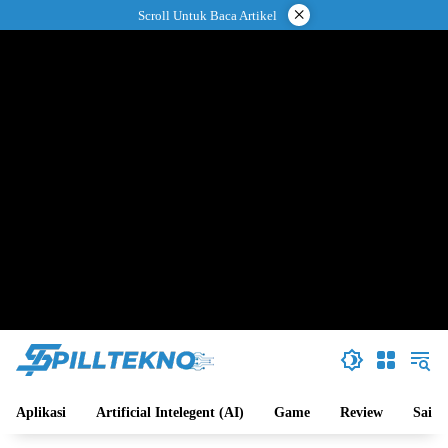
Langsung
×
Scroll Untuk Baca Artikel
ke
konten
Aplikasi
Artificial Intelegent (AI)
Game
Review
Sains