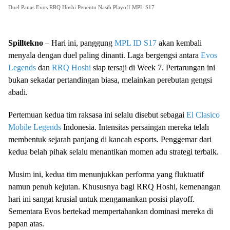
Duel Panas Evos RRQ Hoshi Penentu Nasib Playoff MPL S17
Spilltekno
– Hari ini, panggung
MPL ID
S17
akan kembali
menyala dengan duel paling dinanti. Laga bergengsi antara
Evos
Legends
dan
RRQ Hoshi
siap tersaji di Week 7. Pertarungan ini
bukan sekadar pertandingan biasa, melainkan perebutan gengsi
abadi.
Pertemuan kedua tim raksasa ini selalu disebut sebagai
El Clasico
Mobile Legends
Indonesia. Intensitas persaingan mereka telah
membentuk sejarah panjang di kancah esports. Penggemar dari
kedua belah pihak selalu menantikan momen adu strategi terbaik.
Musim ini, kedua tim menunjukkan performa yang fluktuatif
namun penuh kejutan. Khususnya bagi RRQ Hoshi, kemenangan
hari ini sangat krusial untuk mengamankan posisi playoff.
Sementara Evos bertekad mempertahankan dominasi mereka di
papan atas.