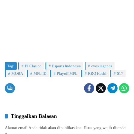
Tag:
El Clasico
Esports Indonesia
evos legends
MOBA
MPL ID
Playoff MPL
RRQ Hoshi
S17
Tinggalkan Balasan
Alamat email Anda tidak akan dipublikasikan.
Ruas yang wajib ditandai