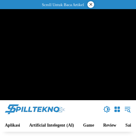
Langsung
×
Scroll Untuk Baca Artikel
ke
konten
Aplikasi
Artificial Intelegent (AI)
Game
Review
Sains